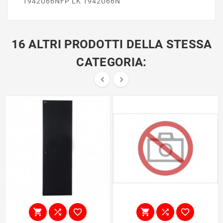
1942U66NFP LK 1942U66N
16 ALTRI PRODOTTI DELLA STESSA
CATEGORIA:







