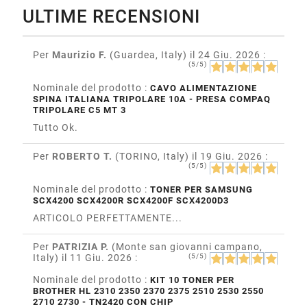
ULTIME RECENSIONI
Per
Maurizio F.
(Guardea, Italy)
il 24 Giu. 2026
:
(5/5)
Nominale del prodotto :
CAVO ALIMENTAZIONE
SPINA ITALIANA TRIPOLARE 10A - PRESA COMPAQ
TRIPOLARE C5 MT 3
Tutto Ok.
Per
ROBERTO T.
(TORINO, Italy)
il 19 Giu. 2026
:
(5/5)
Nominale del prodotto :
TONER PER SAMSUNG
SCX4200 SCX4200R SCX4200F SCX4200D3
ARTICOLO PERFETTAMENTE...
Per
PATRIZIA P.
(Monte san giovanni campano,
Italy)
il 11 Giu. 2026
:
(5/5)
Nominale del prodotto :
KIT 10 TONER PER
BROTHER HL 2310 2350 2370 2375 2510 2530 2550
2710 2730 - TN2420 CON CHIP