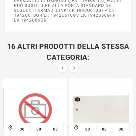
PASSAGGIO IN OSPEDALI, ENTI PUBBLICI, ECC.SI
PUÒ SOSTITUIRE ALLA PORTA STANDARD NEI
SEGUENTI ARMADI LINK: LK 1942U610GFP LK
1942U610GR LK 1942U610GV LK 1942U66GFP
LK 1942U66GR
16 ALTRI PRODOTTI DELLA STESSA
CATEGORIA:


00
00
00
00
00
00