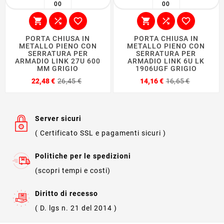
00
00






PORTA CHIUSA IN
PORTA CHIUSA IN
METALLO PIENO CON
METALLO PIENO CON
SERRATURA PER
SERRATURA PER
ARMADIO LINK 27U 600
ARMADIO LINK 6U LK
MM GRIGIO
1906UGF GRIGIO
Prezzo
Prezzo
Prezzo
Prezzo
22,48 €
26,45 €
14,16 €
16,65 €
base
base
Server sicuri
( Certificato SSL e pagamenti sicuri )
Politiche per le spedizioni
(scopri tempi e costi)
Diritto di recesso
( D. lgs n. 21 del 2014 )