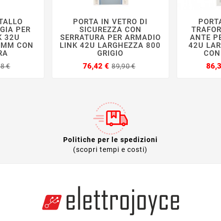
TALLO
PORTA IN VETRO DI
PORT







GIA PER
SICUREZZA CON
TRAFOR
K 32U
SERRATURA PER ARMADIO
ANTE P
0MM CON
LINK 42U LARGHEZZA 800
42U LA
RA
GRIGIO
CON
Prezzo
Prezzo
Prezzo
Prezzo
76,42 €
86,
08 €
89,90 €
base
base
Politiche per le spedizioni
(scopri tempi e costi)