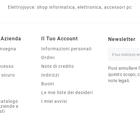
Elettrojoyce: shop informatica, elettronica, accessori pc
 Azienda
Il Tuo Account
Newsletter
onsegna
Informazioni personali
Ordini
Recesso
Note di credito
Puoi annullare l
questo scopo, ce
sicuro
Indirizzi
note legali.
Buoni
Le mie liste dei desideri
catalogo
I miei avvisi
aziende e
sti