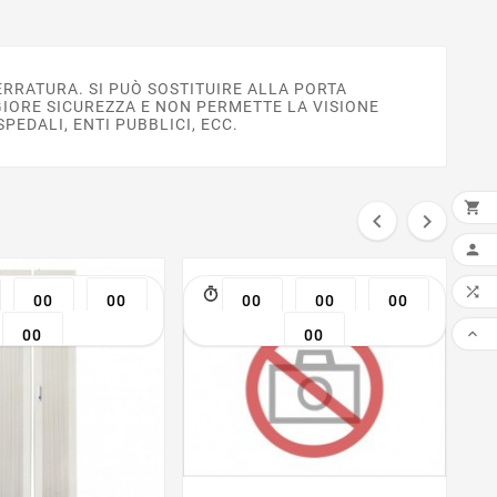
RRATURA. SI PUÒ SOSTITUIRE ALLA PORTA
IORE SICUREZZA E NON PERMETTE LA VISIONE
PEDALI, ENTI PUBBLICI, ECC.



AGG


00
00
00
00
00

00
00