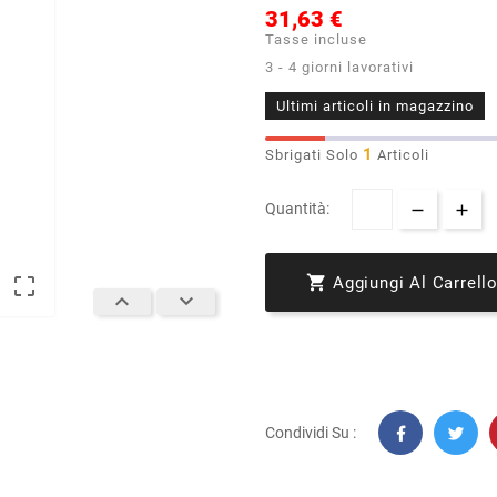
31,63 €
Tasse incluse
3 - 4 giorni lavorativi
Ultimi articoli in magazzino
1
Sbrigati Solo
Articoli
Quantità:


Aggiungi Al Carrell


Condividi Su :