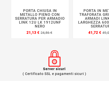
PORTA CHIUSA IN
PORTA IN ME






METALLO PIENO CON
TRAFORATA GRI
SERRATURA PER ARMADIO
ARMADI LIN
LINK 12U LK 1912UNF
LARGHEZZA 60
NERO
SERRATU
Prezzo
Prezzo
21,13 €
41,72 €
24,86 €
49,
base
Server sicuri
( Certificato SSL e pagamenti sicuri )