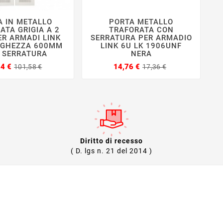
A IN METALLO
PORTA METALLO







ATA GRIGIA A 2
TRAFORATA CON
ER ARMADI LINK
SERRATURA PER ARMADIO
RGHEZZA 600MM
LINK 6U LK 1906UNF
 SERRATURA
NERA
Prezzo
Prezzo
Prezzo
Prezzo
34 €
14,76 €
101,58 €
17,36 €
base
base
Diritto di recesso
( D. lgs n. 21 del 2014 )