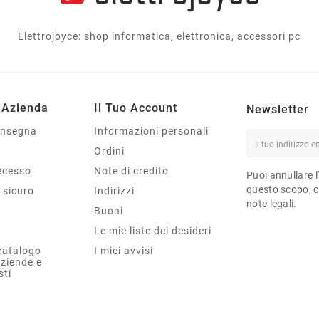
Elettrojoyce: shop informatica, elettronica, accessori pc
 Azienda
Il Tuo Account
Newsletter
onsegna
Informazioni personali
Ordini
Recesso
Note di credito
Puoi annullare l
questo scopo, ce
sicuro
Indirizzi
note legali.
Buoni
Le mie liste dei desideri
catalogo
I miei avvisi
aziende e
sti