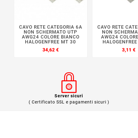
CAVO RETE CATEGORIA 6A
CAVO RETE CATE






NON SCHERMATO UTP
NON SCHERMA
AWG24 COLORE BIANCO
AWG24 COLORE
HALOGENFREE MT 30
HALOGENFREE 
Prezzo
P
34,62 €
3,11 €
Server sicuri
( Certificato SSL e pagamenti sicuri )