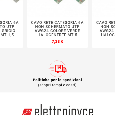
GORIA 6A
CAVO RETE CATEGORIA 6A
CAVO RE







TO UTP
NON SCHERMATO UTP
NON S
 GRIGIO
AWG24 COLORE VERDE
AWG24 
MT 1,5
HALOGENFREE MT 5
HALOG
rezzo
Prezzo
7,38 €
Politiche per le spedizioni
(scopri tempi e costi)