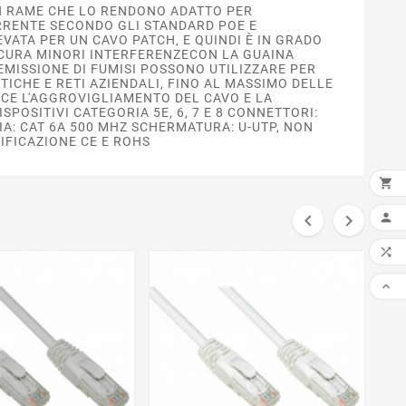
 IN RAME CHE LO RENDONO ADATTO PER
CORRENTE SECONDO GLI STANDARD POE E
VATA PER UN CAVO PATCH, E QUINDI È IN GRADO
SICURA MINORI INTERFERENZECON LA GUAINA
MISSIONE DI FUMISI POSSONO UTILIZZARE PER
STICHE E RETI AZIENDALI, FINO AL MASSIMO DELLE
CE L'AGGROVIGLIAMENTO DEL CAVO E LA
OSITIVI CATEGORIA 5E, 6, 7 E 8 CONNETTORI:
IA: CAT 6A 500 MHZ SCHERMATURA: U-UTP, NON
IFICAZIONE CE E ROHS

AGG




