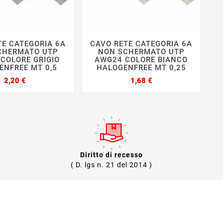
TE CATEGORIA 6A
CAVO RETE CATEGORIA 6A







CHERMATO UTP
NON SCHERMATO UTP
COLORE GRIGIO
AWG24 COLORE BIANCO
ENFREE MT 0,5
HALOGENFREE MT 0,25
Prezzo
Prezzo
2,20 €
1,68 €
Diritto di recesso
( D. lgs n. 21 del 2014 )