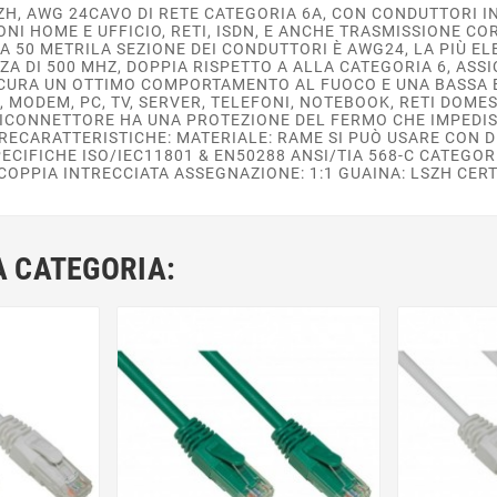
SZH, AWG 24CAVO DI RETE CATEGORIA 6A, CON CONDUTTORI
IONI HOME E UFFICIO, RETI, ISDN, E ANCHE TRASMISSIONE 
A 50 METRILA SEZIONE DEI CONDUTTORI È AWG24, LA PIÙ ELE
ZA DI 500 MHZ, DOPPIA RISPETTO A ALLA CATEGORIA 6, AS
CURA UN OTTIMO COMPORTAMENTO AL FUOCO E UNA BASSA E
R, MODEM, PC, TV, SERVER, TELEFONI, NOTEBOOK, RETI DOME
RICONNETTORE HA UNA PROTEZIONE DEL FERMO CHE IMPEDIS
CARATTERISTICHE: MATERIALE: RAME SI PUÒ USARE CON DISP
ECIFICHE ISO/IEC11801 & EN50288 ANSI/TIA 568-C CATEGOR
COPPIA INTRECCIATA ASSEGNAZIONE: 1:1 GUAINA: LSZH CERT
A CATEGORIA: