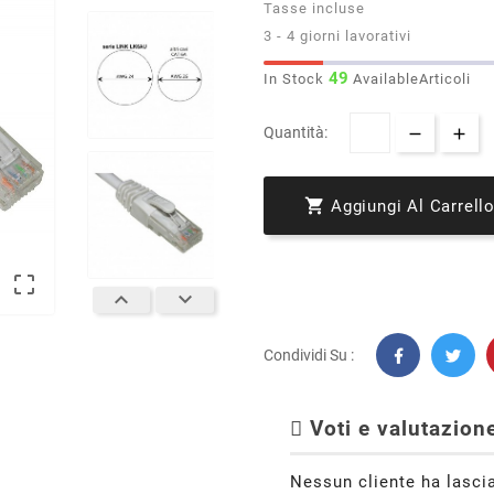
Tasse incluse
3 - 4 giorni lavorativi
49
In Stock
AvailableArticoli
Quantità:

Aggiungi Al Carrell



Condividi Su :
Voti e valutazione
Nessun cliente ha lasci