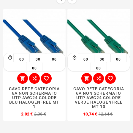
00
00
00
00
00
00
00
00






CAVO RETE CATEGORIA
CAVO RETE CATEGORIA
6A NON SCHERMATO
6A NON SCHERMATO
UTP AWG24 COLORE
UTP AWG24 COLORE
BLU HALOGENFREE MT
VERDE HALOGENFREE
1
MT 10
Prezzo
Prezzo
Prezzo
Prezzo
2,02 €
2,38 €
10,74 €
12,64 €
base
base