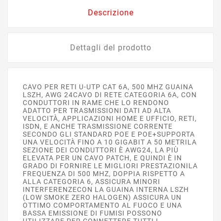
Descrizione
Dettagli del prodotto
CAVO PER RETI U-UTP CAT 6A, 500 MHZ GUAINA
LSZH, AWG 24CAVO DI RETE CATEGORIA 6A, CON
CONDUTTORI IN RAME CHE LO RENDONO
ADATTO PER TRASMISSIONI DATI AD ALTA
VELOCITÀ, APPLICAZIONI HOME E UFFICIO, RETI,
ISDN, E ANCHE TRASMISSIONE CORRENTE
SECONDO GLI STANDARD POE E POE+SUPPORTA
UNA VELOCITÀ FINO A 10 GIGABIT A 50 METRILA
SEZIONE DEI CONDUTTORI È AWG24, LA PIÙ
ELEVATA PER UN CAVO PATCH, E QUINDI È IN
GRADO DI FORNIRE LE MIGLIORI PRESTAZIONILA
FREQUENZA DI 500 MHZ, DOPPIA RISPETTO A
ALLA CATEGORIA 6, ASSICURA MINORI
INTERFERENZECON LA GUAINA INTERNA LSZH
(LOW SMOKE ZERO HALOGEN) ASSICURA UN
OTTIMO COMPORTAMENTO AL FUOCO E UNA
BASSA EMISSIONE DI FUMISI POSSONO
UTILIZZARE PER CONNETTERE TUTTI I