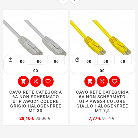
00
00
00
00
00
00
00
00






CAVO RETE CATEGORIA
CAVO RETE CATEGORIA
6A NON SCHERMATO
6A NON SCHERMATO
UTP AWG24 COLORE
UTP AWG24 COLORE
GRIGIO HALOGENFREE
GIALLO HALOGENFREE
MT 30
MT 7,5
Prezzo
Prezzo
Prezzo
Prezzo
28,10 €
33,06 €
7,77 €
9,14 €
base
base