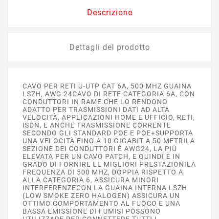
Descrizione
Dettagli del prodotto
CAVO PER RETI U-UTP CAT 6A, 500 MHZ GUAINA
LSZH, AWG 24CAVO DI RETE CATEGORIA 6A, CON
CONDUTTORI IN RAME CHE LO RENDONO
ADATTO PER TRASMISSIONI DATI AD ALTA
VELOCITÀ, APPLICAZIONI HOME E UFFICIO, RETI,
ISDN, E ANCHE TRASMISSIONE CORRENTE
SECONDO GLI STANDARD POE E POE+SUPPORTA
UNA VELOCITÀ FINO A 10 GIGABIT A 50 METRILA
SEZIONE DEI CONDUTTORI È AWG24, LA PIÙ
ELEVATA PER UN CAVO PATCH, E QUINDI È IN
GRADO DI FORNIRE LE MIGLIORI PRESTAZIONILA
FREQUENZA DI 500 MHZ, DOPPIA RISPETTO A
ALLA CATEGORIA 6, ASSICURA MINORI
INTERFERENZECON LA GUAINA INTERNA LSZH
(LOW SMOKE ZERO HALOGEN) ASSICURA UN
OTTIMO COMPORTAMENTO AL FUOCO E UNA
BASSA EMISSIONE DI FUMISI POSSONO
UTILIZZARE PER CONNETTERE TUTTI I