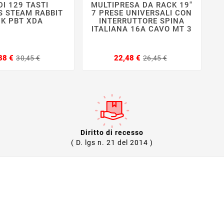
DI 129 TASTI
MULTIPRESA DA RACK 19"







S STEAM RABBIT
7 PRESE UNIVERSALI CON
NK PBT XDA
INTERRUTTORE SPINA
A
ITALIANA 16A CAVO MT 3
I
Prezzo
Prezzo
Prezzo
Prezzo
88 €
22,48 €
30,45 €
26,45 €
base
base
Diritto di recesso
( D. lgs n. 21 del 2014 )