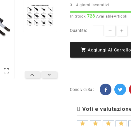
3 - 4 giorni lavorativi
728
In Stock
AvailableArticoli
Quantità:

Aggiungi Al Carrell



Condividi Su :
Voti e valutazione