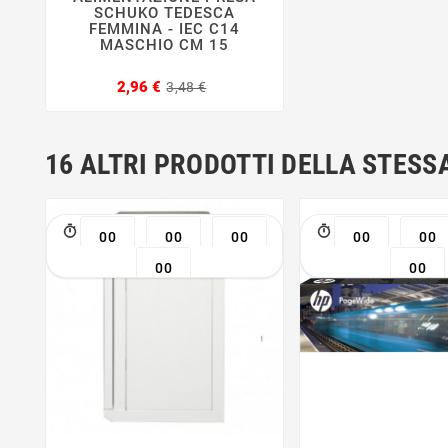
SCHUKO TEDESCA
FEMMINA - IEC C14
MASCHIO CM 15
Prezzo
Prezzo
2,96 €
3,48 €
base
16 ALTRI PRODOTTI DELLA STESS
00
00
00
00
00
00
00