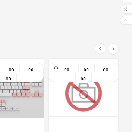




00
00
00
00
00
00
00