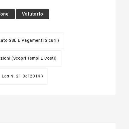
ione
Valutarlo
icato SSL E Pagamenti Sicuri )
izioni
(scopri Tempi E Costi)
. Lgs N. 21 Del 2014 )