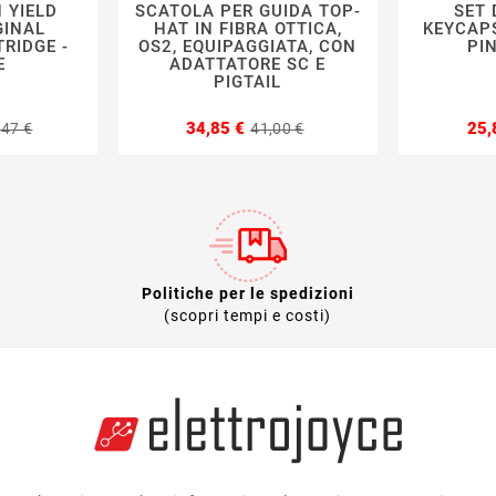
 YIELD
SCATOLA PER GUIDA TOP-
SET 







GINAL
HAT IN FIBRA OTTICA,
KEYCAP
RIDGE -
OS2, EQUIPAGGIATA, CON
PI
E
ADATTATORE SC E
PIGTAIL
Prezzo
Prezzo
Prezzo
Prezzo
34,85 €
25,
,47 €
41,00 €
base
base
Politiche per le spedizioni
(scopri tempi e costi)