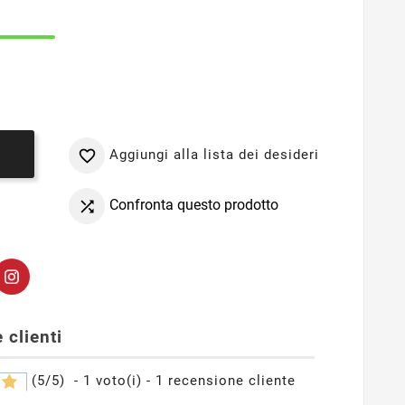
Aggiungi alla lista dei desideri

o
Confronta questo prodotto

 clienti
(
5
/
5
)
-
1
voto(i) -
1
recensione cliente