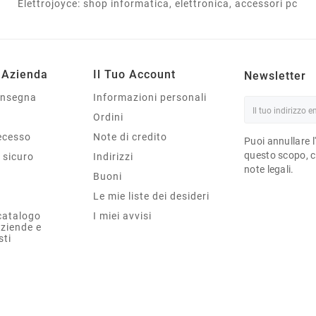
Elettrojoyce: shop informatica, elettronica, accessori pc
 Azienda
Il Tuo Account
Newsletter
onsegna
Informazioni personali
Ordini
Recesso
Note di credito
Puoi annullare l
questo scopo, ce
sicuro
Indirizzi
note legali.
Buoni
Le mie liste dei desideri
catalogo
I miei avvisi
aziende e
sti