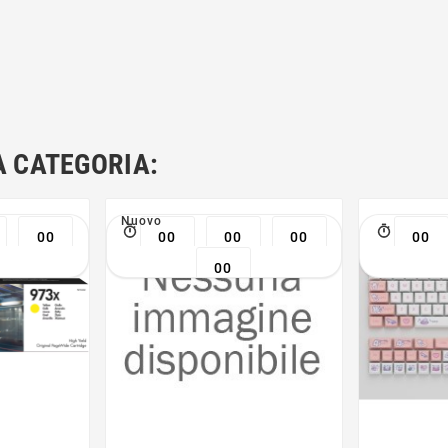
A CATEGORIA:
Nuovo
00
00
00
00
00
00