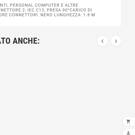
ANTI, PERSONAL COMPUTER E ALTRE
NETTORE 2: IEC C13, PRESA 90°CARICO DI
ORE CONNETTORI: NERO LUNGHEZZA: 1.8 M
ATO ANCHE:



AGG
