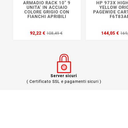
ARMADIO RACK 10" 9
HP 973X HIGH






UNITA' IN ACCIAIO
YELLOW ORI
COLORE GRIGIO CON
PAGEWIDE CART
FIANCHI APRIBILI
F6T83A
Prezzo
Prezzo
92,22 €
144,05 €
108,49 €
169
base
Server sicuri
( Certificato SSL e pagamenti sicuri )