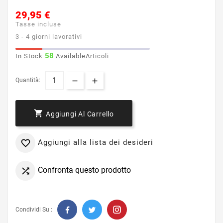
29,95 €
Tasse incluse
3 - 4 giorni lavorativi
58
In Stock
AvailableArticoli
Quantità:

Aggiungi Al Carrello
Aggiungi alla lista dei desideri

Confronta questo prodotto

Condividi Su :