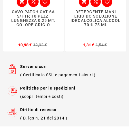






CAVO PATCH CAT 6A
DETERGENTE MANI
S/FTP, 10 PEZZI
LIQUIDO SOLUZIONE
LUNGHEZZA 0,25 MT.
IDROALCOLICA ALCOOL
COLORE GRIGIO
70 % 75 ML
Prezzo
Prezzo
Prezzo
Prezzo
10,98 €
12,92 €
1,31 €
1,54 €
base
base
Server sicuri
( Certificato SSL e pagamenti sicuri )
Politiche per le spedizioni
(scopri tempi e costi)
Diritto di recesso
( D. lgs n. 21 del 2014 )