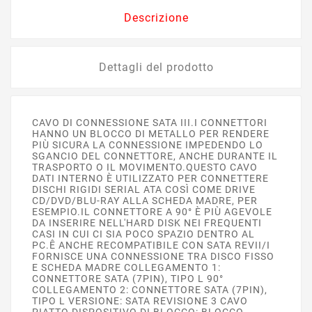
Descrizione
Dettagli del prodotto
CAVO DI CONNESSIONE SATA III.I CONNETTORI
HANNO UN BLOCCO DI METALLO PER RENDERE
PIÙ SICURA LA CONNESSIONE IMPEDENDO LO
SGANCIO DEL CONNETTORE, ANCHE DURANTE IL
TRASPORTO O IL MOVIMENTO.QUESTO CAVO
DATI INTERNO È UTILIZZATO PER CONNETTERE
DISCHI RIGIDI SERIAL ATA COSÌ COME DRIVE
CD/DVD/BLU-RAY ALLA SCHEDA MADRE, PER
ESEMPIO.IL CONNETTORE A 90° È PIÙ AGEVOLE
DA INSERIRE NELL'HARD DISK NEI FREQUENTI
CASI IN CUI CI SIA POCO SPAZIO DENTRO AL
PC.Ê ANCHE RECOMPATIBILE CON SATA REVII/I
FORNISCE UNA CONNESSIONE TRA DISCO FISSO
E SCHEDA MADRE COLLEGAMENTO 1:
CONNETTORE SATA (7PIN), TIPO L 90°
COLLEGAMENTO 2: CONNETTORE SATA (7PIN),
TIPO L VERSIONE: SATA REVISIONE 3 CAVO
PIATTO DISPOSITIVO DI BLOCCO: BLOCCO