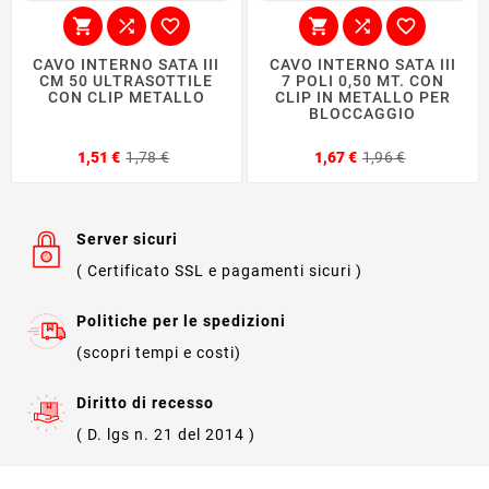






CAVO INTERNO SATA III
CAVO INTERNO SATA III
CM 50 ULTRASOTTILE
7 POLI 0,50 MT. CON
CON CLIP METALLO
CLIP IN METALLO PER
BLOCCAGGIO
Prezzo
Prezzo
Prezzo
Prezzo
1,51 €
1,78 €
1,67 €
1,96 €
base
base
Server sicuri
( Certificato SSL e pagamenti sicuri )
Politiche per le spedizioni
(scopri tempi e costi)
Diritto di recesso
( D. lgs n. 21 del 2014 )