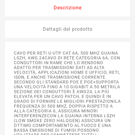
Descrizione
Dettagli del prodotto
CAVO PER RETI U-UTP CAT 6A, 500 MHZ GUAINA
LSZH, AWG 24CAVO DI RETE CATEGORIA 6A, CON
CONDUTTORI IN RAME CHE LO RENDONO
ADATTO PER TRASMISSIONI DATI AD ALTA
VELOCITÀ, APPLICAZIONI HOME E UFFICIO, RETI,
ISDN, E ANCHE TRASMISSIONE CORRENTE
SECONDO GLI STANDARD POE E POE+SUPPORTA
UNA VELOCITÀ FINO A 10 GIGABIT A 50 METRILA
SEZIONE DEI CONDUTTORI È AWG24, LA PIÙ
ELEVATA PER UN CAVO PATCH, E QUINDI È IN
GRADO DI FORNIRE LE MIGLIORI PRESTAZIONILA
FREQUENZA DI 500 MHZ, DOPPIA RISPETTO A
ALLA CATEGORIA 6, ASSICURA MINORI
INTERFERENZECON LA GUAINA INTERNA LSZH
(LOW SMOKE ZERO HALOGEN) ASSICURA UN
OTTIMO COMPORTAMENTO AL FUOCO E UNA
BASSA EMISSIONE DI FUMISI POSSONO
UTILIZZARE PER CONNETTERE TUTTI I