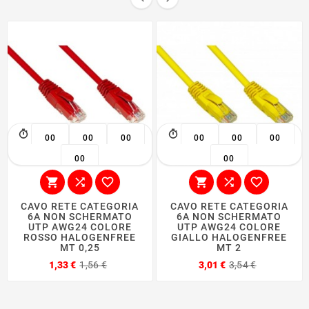
00
00
00
00
00
00
00
00






CAVO RETE CATEGORIA
CAVO RETE CATEGORIA
6A NON SCHERMATO
6A NON SCHERMATO
UTP AWG24 COLORE
UTP AWG24 COLORE
ROSSO HALOGENFREE
GIALLO HALOGENFREE
MT 0,25
MT 2
Prezzo
Prezzo
Prezzo
Prezzo
1,33 €
1,56 €
3,01 €
3,54 €
base
base