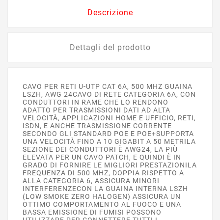
Descrizione
Dettagli del prodotto
CAVO PER RETI U-UTP CAT 6A, 500 MHZ GUAINA
LSZH, AWG 24CAVO DI RETE CATEGORIA 6A, CON
CONDUTTORI IN RAME CHE LO RENDONO
ADATTO PER TRASMISSIONI DATI AD ALTA
VELOCITÀ, APPLICAZIONI HOME E UFFICIO, RETI,
ISDN, E ANCHE TRASMISSIONE CORRENTE
SECONDO GLI STANDARD POE E POE+SUPPORTA
UNA VELOCITÀ FINO A 10 GIGABIT A 50 METRILA
SEZIONE DEI CONDUTTORI È AWG24, LA PIÙ
ELEVATA PER UN CAVO PATCH, E QUINDI È IN
GRADO DI FORNIRE LE MIGLIORI PRESTAZIONILA
FREQUENZA DI 500 MHZ, DOPPIA RISPETTO A
ALLA CATEGORIA 6, ASSICURA MINORI
INTERFERENZECON LA GUAINA INTERNA LSZH
(LOW SMOKE ZERO HALOGEN) ASSICURA UN
OTTIMO COMPORTAMENTO AL FUOCO E UNA
BASSA EMISSIONE DI FUMISI POSSONO
UTILIZZARE PER CONNETTERE TUTTI I