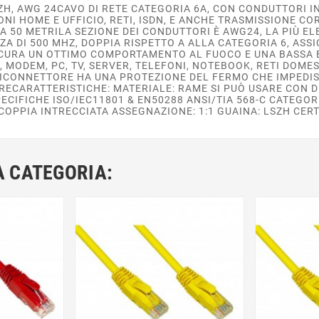
SZH, AWG 24CAVO DI RETE CATEGORIA 6A, CON CONDUTTORI
IONI HOME E UFFICIO, RETI, ISDN, E ANCHE TRASMISSIONE 
A 50 METRILA SEZIONE DEI CONDUTTORI È AWG24, LA PIÙ ELE
ZA DI 500 MHZ, DOPPIA RISPETTO A ALLA CATEGORIA 6, AS
CURA UN OTTIMO COMPORTAMENTO AL FUOCO E UNA BASSA E
R, MODEM, PC, TV, SERVER, TELEFONI, NOTEBOOK, RETI DOME
RICONNETTORE HA UNA PROTEZIONE DEL FERMO CHE IMPEDIS
CARATTERISTICHE: MATERIALE: RAME SI PUÒ USARE CON DISP
ECIFICHE ISO/IEC11801 & EN50288 ANSI/TIA 568-C CATEGOR
COPPIA INTRECCIATA ASSEGNAZIONE: 1:1 GUAINA: LSZH CERT
A CATEGORIA: