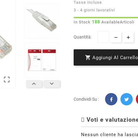
Tasse incluse
3 - 4 giorni lavorativi
188
In Stock
AvailableArticoli
Quantità:

Aggiungi Al Carrell



Condividi Su :
Voti e valutazione
Nessun cliente ha lasci