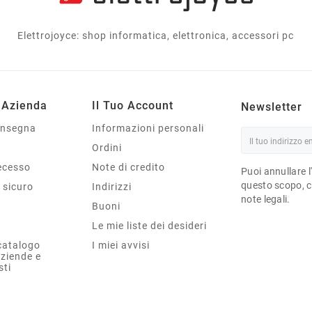
Elettrojoyce: shop informatica, elettronica, accessori pc
 Azienda
Il Tuo Account
Newsletter
onsegna
Informazioni personali
Ordini
Recesso
Note di credito
Puoi annullare l
questo scopo, ce
sicuro
Indirizzi
note legali.
Buoni
Le mie liste dei desideri
catalogo
I miei avvisi
aziende e
sti