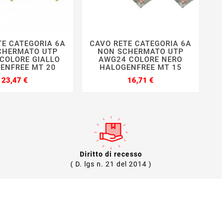
TE CATEGORIA 6A
CAVO RETE CATEGORIA 6A
C







CHERMATO UTP
NON SCHERMATO UTP
COLORE GIALLO
AWG24 COLORE NERO
ENFREE MT 20
HALOGENFREE MT 15
Prezzo
Prezzo
23,47 €
16,71 €
Diritto di recesso
( D. lgs n. 21 del 2014 )