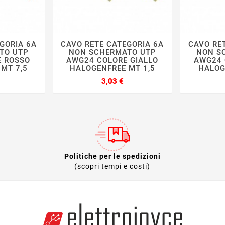
GORIA 6A
CAVO RETE CATEGORIA 6A
CAVO RE







TO UTP
NON SCHERMATO UTP
NON S
E ROSSO
AWG24 COLORE GIALLO
AWG24 
MT 7,5
HALOGENFREE MT 1,5
HALOG
rezzo
Prezzo
3,03 €
Politiche per le spedizioni
(scopri tempi e costi)