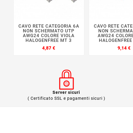
CAVO RETE CATEGORIA 6A
CAVO RETE CATE






NON SCHERMATO UTP
NON SCHERMA
AWG24 COLORE VIOLA
AWG24 COLOR
HALOGENFREE MT 3
HALOGENFREE 
Prezzo
P
4,87 €
9,14 €
Server sicuri
( Certificato SSL e pagamenti sicuri )