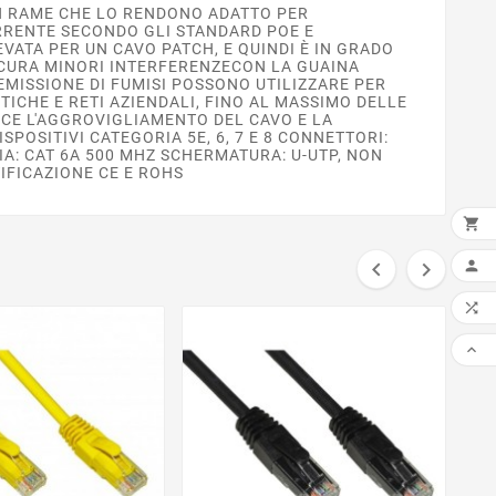
 IN RAME CHE LO RENDONO ADATTO PER
CORRENTE SECONDO GLI STANDARD POE E
VATA PER UN CAVO PATCH, E QUINDI È IN GRADO
SICURA MINORI INTERFERENZECON LA GUAINA
MISSIONE DI FUMISI POSSONO UTILIZZARE PER
STICHE E RETI AZIENDALI, FINO AL MASSIMO DELLE
CE L'AGGROVIGLIAMENTO DEL CAVO E LA
OSITIVI CATEGORIA 5E, 6, 7 E 8 CONNETTORI:
IA: CAT 6A 500 MHZ SCHERMATURA: U-UTP, NON
IFICAZIONE CE E ROHS

AGG




