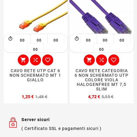
00
00
00
00
00
00
00
00






CAVO RETE UTP CAT 6
CAVO RETE CATEGORIA
NON SCHERMATO MT 1
6 NON SCHERMATO UTP
GIALLO
COLORE VIOLA
HALOGENFREE MT 7,5
SLIM
Prezzo
Prezzo
Prezzo
Prezzo
1,25 €
1,48 €
4,72 €
5,55 €
base
base
Server sicuri
( Certificato SSL e pagamenti sicuri )