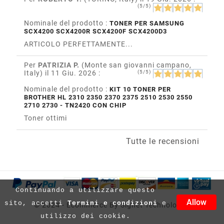
(5/5)
Nominale del prodotto :
TONER PER SAMSUNG
SCX4200 SCX4200R SCX4200F SCX4200D3
ARTICOLO PERFETTAMENTE...
Per
PATRIZIA P.
(Monte san giovanni campano,
Italy)
il 11 Giu. 2026
:
(5/5)
Nominale del prodotto :
KIT 10 TONER PER
BROTHER HL 2310 2350 2370 2375 2510 2530 2550
2710 2730 - TN2420 CON CHIP
Toner ottimi
Tutte le recensioni
Continuando a utilizzare questo
Allow
sito, accetti
Termini e condizioni
e
© 2024 - Ecommerce By Signet Technology™
utilizzo dei cookie.