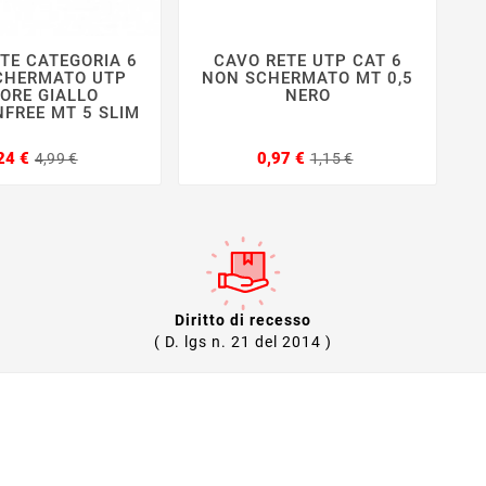
TE CATEGORIA 6
CAVO RETE UTP CAT 6







CHERMATO UTP
NON SCHERMATO MT 0,5
ORE GIALLO
NERO
FREE MT 5 SLIM
H
Prezzo
Prezzo
Prezzo
Prezzo
24 €
0,97 €
4,99 €
1,15 €
base
base
Diritto di recesso
( D. lgs n. 21 del 2014 )