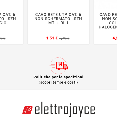
 CAT. 6
CAVO RETE UTP CAT. 6
CAVO RE







TO LSZH
NON SCHERMATO LSZH
NON S
GIO
MT. 1 BLU
COL
HALOGEN
Prezzo
Prezzo
Prezzo
Prezzo
1,51 €
4,
35 €
1,78 €
base
base
Politiche per le spedizioni
(scopri tempi e costi)