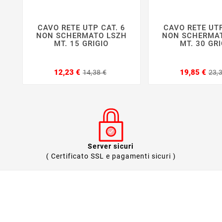
CAVO RETE UTP CAT. 6
CAVO RETE UTP






NON SCHERMATO LSZH
NON SCHERMA
MT. 15 GRIGIO
MT. 30 GRI
Prezzo
Prezzo
12,23 €
19,85 €
14,38 €
23,
base
Server sicuri
( Certificato SSL e pagamenti sicuri )