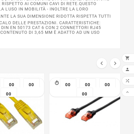
 RISPETTO AI COMUNI CAVI DI RETE.QUESTO
 LUSO IN MOBILITÀ - INOLTRE LA LORO
NTE LA SUA DIMENSIONE RIDOTTA RISPETTA TUTTI
 CALO DELLE PRESTAZIONI. CARATTERISTICHE:
DIN EN 50173 CAT 6 CON 2 CONNETTORI RJ45
CONTENUTO DI 3,65 MM È ADATTO AD UN USO



AGG


00
00
00
00
00

00
00