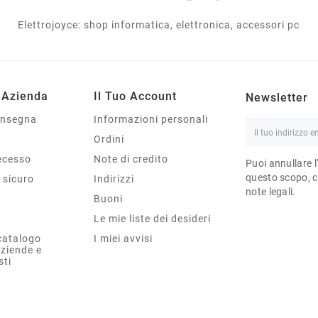
Elettrojoyce: shop informatica, elettronica, accessori pc
 Azienda
Il Tuo Account
Newsletter
onsegna
Informazioni personali
Ordini
Recesso
Note di credito
Puoi annullare l
questo scopo, ce
sicuro
Indirizzi
note legali.
Buoni
Le mie liste dei desideri
catalogo
I miei avvisi
aziende e
sti