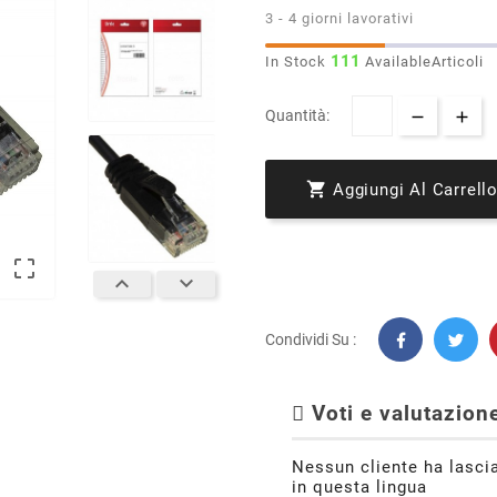
3 - 4 giorni lavorativi
111
In Stock
AvailableArticoli
Quantità:

Aggiungi Al Carrell



Condividi Su :
Voti e valutazione
Nessun cliente ha lasci
in questa lingua