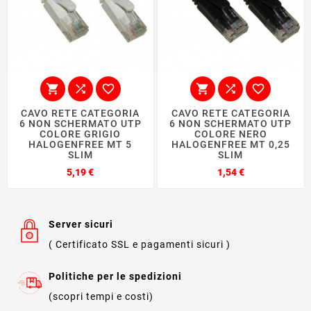






CAVO RETE CATEGORIA
CAVO RETE CATEGORIA
6 NON SCHERMATO UTP
6 NON SCHERMATO UTP
COLORE GRIGIO
COLORE NERO
HALOGENFREE MT 5
HALOGENFREE MT 0,25
SLIM
SLIM
Prezzo
Prezzo
5,19 €
1,54 €
Server sicuri
( Certificato SSL e pagamenti sicuri )
Politiche per le spedizioni
(scopri tempi e costi)