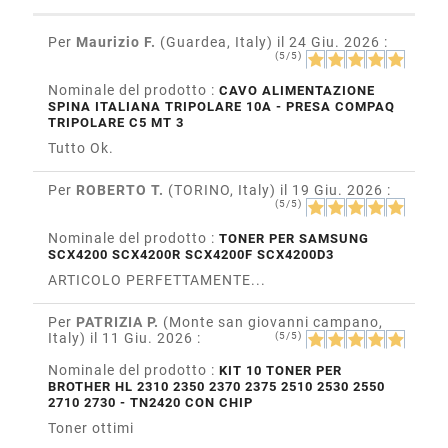
Per
Maurizio F.
(Guardea, Italy)
il 24 Giu. 2026
:
(5/5)
Nominale del prodotto :
CAVO ALIMENTAZIONE
SPINA ITALIANA TRIPOLARE 10A - PRESA COMPAQ
TRIPOLARE C5 MT 3
Tutto Ok.
Per
ROBERTO T.
(TORINO, Italy)
il 19 Giu. 2026
:
(5/5)
Nominale del prodotto :
TONER PER SAMSUNG
SCX4200 SCX4200R SCX4200F SCX4200D3
ARTICOLO PERFETTAMENTE...
Per
PATRIZIA P.
(Monte san giovanni campano,
Italy)
il 11 Giu. 2026
:
(5/5)
Nominale del prodotto :
KIT 10 TONER PER
BROTHER HL 2310 2350 2370 2375 2510 2530 2550
2710 2730 - TN2420 CON CHIP
Toner ottimi