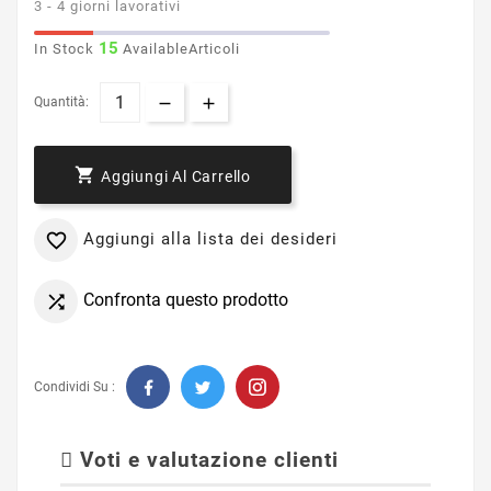
3 - 4 giorni lavorativi
15
In Stock
AvailableArticoli
Quantità:

Aggiungi Al Carrello
Aggiungi alla lista dei desideri

Confronta questo prodotto

Condividi Su :
Voti e valutazione clienti