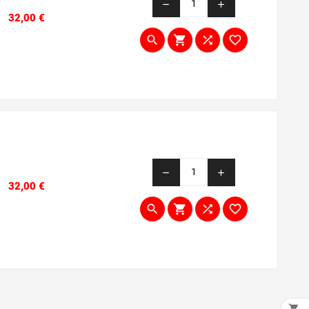
remove
add
Prezzo
32,00 €




remove
add
Prezzo
32,00 €




