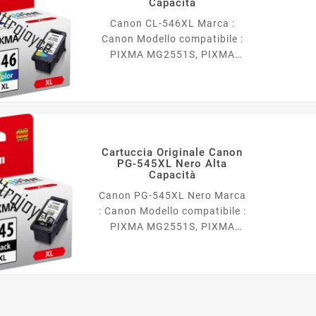
Capacità
Canon CL-546XL Marca :
Canon Modello compatibile :
PIXMA MG2551S, PIXMA
TR4550, PIXMA TR4551,
PIXMA iP2850, PIXMA
MG2450, PIXMA MG2550,
PIXMA MG2950, PIXMA
MX495, PIXMA MG3050,
PIXMA MG3051, PIXMA
Cartuccia Originale Canon
MG3052, PIXMA MG3053,
PG-545XL Nero Alta
Capacità
PIXMA MG2550S, PIXMA
MG2555S, PIXMA TS3150,
Canon PG-545XL Nero Marca
PIXMA TS3151, PIXMA
: Canon Modello compatibile :
TS305, PIXMA TS205, PIXMA
PIXMA MG2551S, PIXMA
TS3350, PIXMA...
TR4550, PIXMA TR4551,
PIXMA iP2850, PIXMA
MG2450, PIXMA MG2550,
PIXMA MG2950, PIXMA
MX495, PIXMA MG3050,