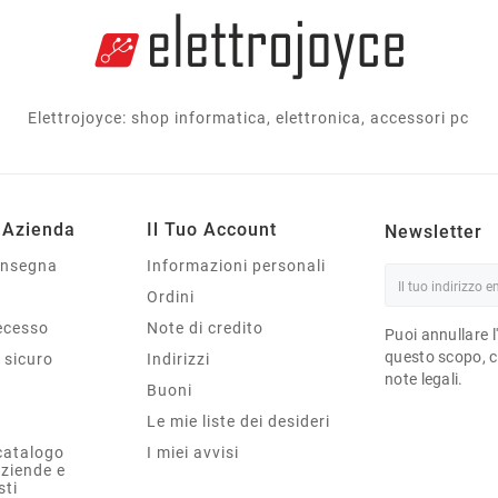
Elettrojoyce: shop informatica, elettronica, accessori pc
 Azienda
Il Tuo Account
Newsletter
onsegna
Informazioni personali
Ordini
Recesso
Note di credito
Puoi annullare l
questo scopo, ce
sicuro
Indirizzi
note legali.
Buoni
Le mie liste dei desideri
catalogo
I miei avvisi
aziende e
sti