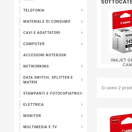
SOTTOCAT

TELEFONIA

MATERIALE DI CONSUMO

CAVI E ADATTATORI

COMPUTER
ACCESSORI NOTEBOOK
INKJET O
CA

NETWORKING
DATA SWITCH, SPLITTER E

MATRIX
Ci sono 2 prod

STAMPANTI E FOTOCOPIATRICI

ELETTRICA

MONITOR

MULTIMEDIA E TV