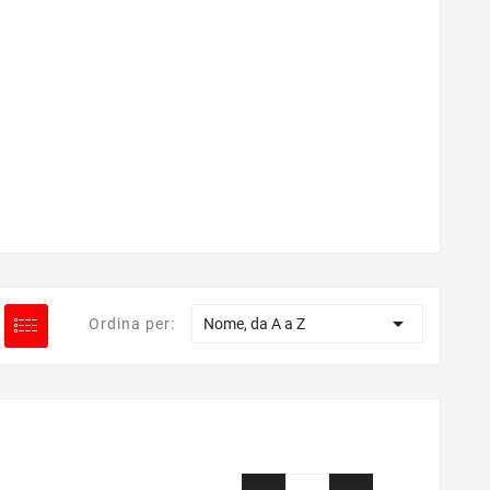

Ordina per:
Nome, da A a Z