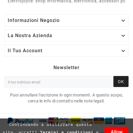
Elettrojoyce: shop informatica, elettronica, accessori pc

Informazioni Negozio

La Nostra Azienda

Il Tuo Account
Newsletter
OK
Puoi annullare l'iscrizione in ogni momenti. A questo scopo,
cerca le info di contatto nelle note legali.
Continuando a utilizzare questo
Allow
sito, accetti
Termini e condizioni
e