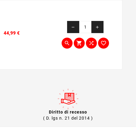
remove
add
Prezzo
44,99 €




Diritto di recesso
( D. lgs n. 21 del 2014 )