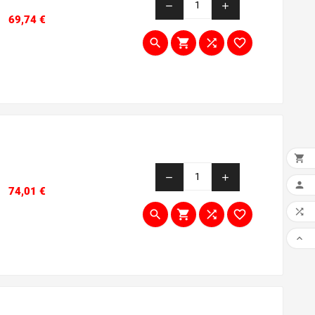
remove
add
Prezzo
69,74 €





remove
add
AGG

Prezzo
74,01 €





