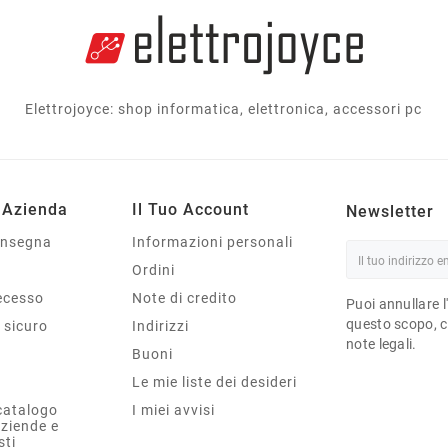
Elettrojoyce: shop informatica, elettronica, accessori pc
 Azienda
Il Tuo Account
Newsletter
onsegna
Informazioni personali
Ordini
Recesso
Note di credito
Puoi annullare l
questo scopo, ce
sicuro
Indirizzi
note legali.
Buoni
Le mie liste dei desideri
catalogo
I miei avvisi
aziende e
sti