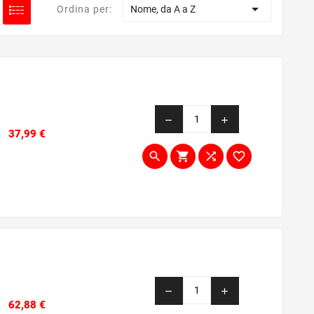

Ordina per:
Nome, da A a Z
remove
add
Prezzo
37,99 €




remove
add
Prezzo
62,88 €