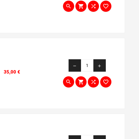




remove
add
Prezzo
35,00 €



