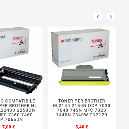


O COMPATIBILE
TONER PER BROTHER







PER BROTHER HL
HL2140 2150N DCP 7030
L2240D 2250DN
7040 745N MFC 7320
7
MFC 7360 7460
7440N 7840W TN2120
D
P 7065DN
Prezzo
Prezzo
7,00 €
5,40 €