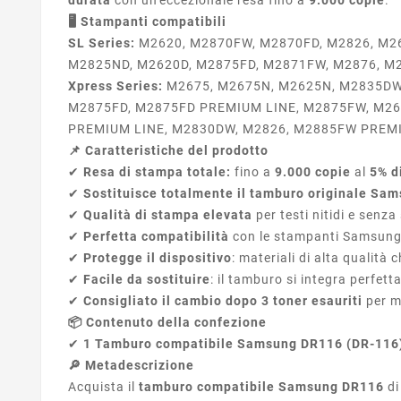
🖥️ Stampanti compatibili
SL Series:
M2620, M2870FW, M2870FD, M2826, M26
M2825ND, M2620D, M2875FD, M2871FW, M2876, M
Xpress Series:
M2675, M2675N, M2625N, M2835DW
M2875FD, M2875FD PREMIUM LINE, M2875FW, M26
PREMIUM LINE, M2830DW, M2826, M2885FW PREMI
📌 Caratteristiche del prodotto
✔
Resa di stampa totale:
fino a
9.000 copie
al
5% d
✔
Sostituisce totalmente il tamburo originale Sa
✔
Qualità di stampa elevata
per testi nitidi e senz
✔
Perfetta compatibilità
con le stampanti Samsun
✔
Protegge il dispositivo
: materiali di alta qualit
✔
Facile da sostituire
: il tamburo si integra perfe
✔
Consigliato il cambio dopo 3 toner esauriti
per m
📦 Contenuto della confezione
✔
1 Tamburo compatibile Samsung DR116 (DR-116
🔎 Metadescrizione
Acquista il
tamburo compatibile Samsung DR116
d