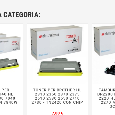
A CATEGORIA:
R PER
TONER PER BROTHER HL
TAMBUR







140 HL
2310 2350 2370 2375
DR2200 
30 7040
2510 2530 2550 2710
2220 H
N 7840W
2730 - TN2420 CON CHIP
2270 
0
DC
Prezzo
Prezzo
7,00 €