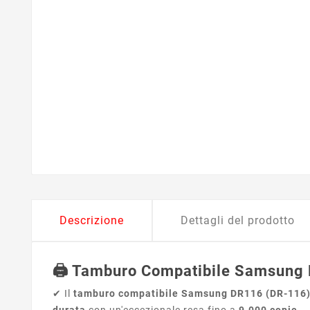
Descrizione
Dettagli del prodotto
🖨️ Tamburo Compatibile Samsung
✔ Il
tamburo compatibile Samsung DR116 (DR-116
durata
con un'eccezionale resa fino a
9.000 copie
.