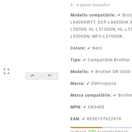
3 - 4 giorni lavorativi
Modello compatibile:
✔ Brot
L6400DWTT, DCP-L6600DW, 
L5000D, HL-L5100DN, HL-L5
L5500DN, MFC-L5700DN
Colore:
✔ Nero
Tipo:
✔ Compatibile Brother

Modello:
✔ Brother DR-3400


Marca:
✔ Elettrojoyce
Marca compatibile:
✔ Brother
MPN:
✔ DR3400
EAN:
✔ 8056157622918
100
In Stock
AvailableArticoli