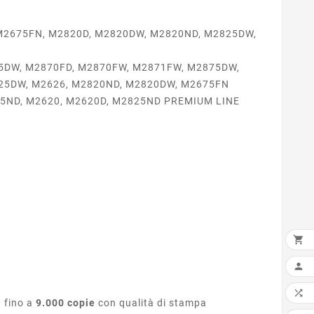
 M2675FN, M2820D, M2820DW, M2820ND, M2825DW,
5DW, M2870FD, M2870FW, M2871FW, M2875DW,
825DW, M2626, M2820ND, M2820DW, M2675FN
75ND, M2620, M2620D, M2825ND PREMIUM LINE

AGG


a fino a
9.000 copie
con qualità di stampa