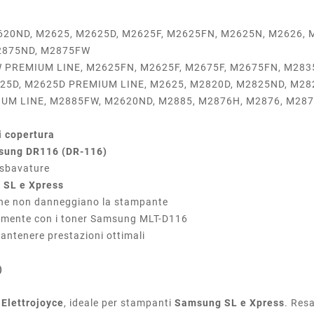
20ND, M2625, M2625D, M2625F, M2625FN, M2625N, M2626,
2875ND, M2875FW
 PREMIUM LINE, M2625FN, M2625F, M2675F, M2675FN, M283
25D, M2625D PREMIUM LINE, M2625, M2820D, M2825ND, M2
UM LINE, M2885FW, M2620ND, M2885, M2876H, M2876, M28
i copertura
msung DR116 (DR-116)
a sbavature
g
SL e Xpress
à che non danneggiano la stampante
ttamente con i toner Samsung MLT-D116
antenere prestazioni ottimali
)
i
Elettrojoyce
, ideale per stampanti
Samsung SL e Xpress
. Res