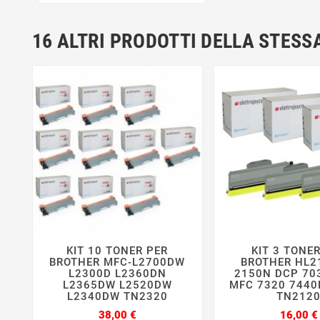
16 ALTRI PRODOTTI DELLA STESS
KIT 10 TONER PER
KIT 3 TONE






BROTHER MFC-L2700DW
BROTHER HL2
L2300D L2360DN
2150N DCP 70
L2365DW L2520DW
MFC 7320 7440
L2340DW TN2320
TN212
Prezzo
38,00 €
16,00 €