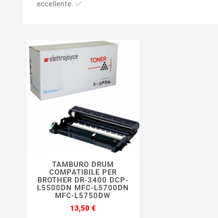
eccellente. ✅
TAMBURO DRUM




COMPATIBILE PER
BROTHER DR-3400 DCP-
L5500DN MFC-L5700DN
MFC-L5750DW
Prezzo
13,50 €