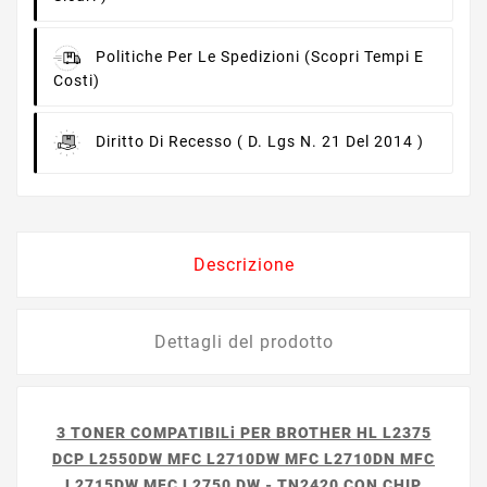
Politiche Per Le Spedizioni
(scopri Tempi E
Costi)
Diritto Di Recesso
( D. Lgs N. 21 Del 2014 )
Descrizione
Dettagli del prodotto
3 TONER COMPATIBILi PER BROTHER HL L2375
DCP L2550DW
MFC L2710DW
MFC L2710DN
MFC
L2715DW MFC L2750 DW - TN2420
CON CHIP