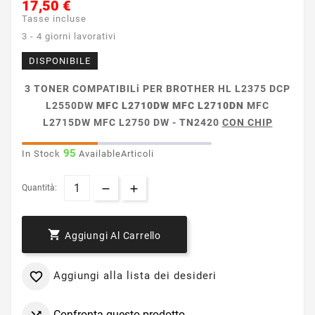
17,50 €
Tasse incluse
3 - 4 giorni lavorativi
DISPONIBILE
3 TONER COMPATIBILi PER BROTHER HL L2375 DCP
L2550DW
MFC L2710DW
MFC L2710DN
MFC
L2715DW MFC L2750 DW - TN2420
CON CHIP
95
In Stock
AvailableArticoli
Quantità:

Aggiungi Al Carrello
Aggiungi alla lista dei desideri

Confronta questo prodotto