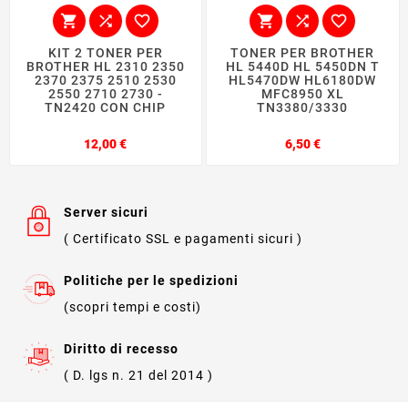






KIT 2 TONER PER
TONER PER BROTHER
BROTHER HL 2310 2350
HL 5440D HL 5450DN T
2370 2375 2510 2530
HL5470DW HL6180DW
2550 2710 2730 -
MFC8950 XL
TN2420 CON CHIP
TN3380/3330
Prezzo
Prezzo
12,00 €
6,50 €
Server sicuri
( Certificato SSL e pagamenti sicuri )
Politiche per le spedizioni
(scopri tempi e costi)
Diritto di recesso
( D. lgs n. 21 del 2014 )