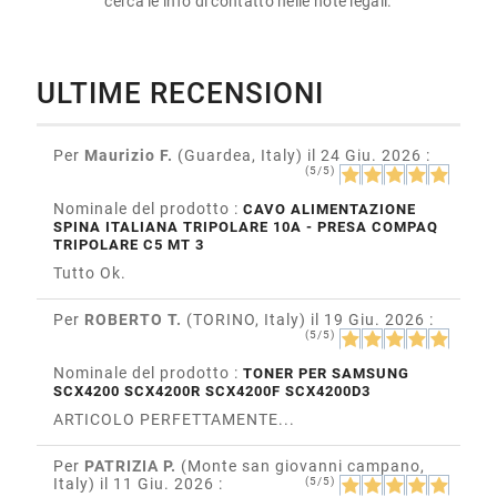
cerca le info di contatto nelle note legali.
ULTIME RECENSIONI
Per
Maurizio F.
(Guardea, Italy)
il 24 Giu. 2026
:
(5/5)
Nominale del prodotto :
CAVO ALIMENTAZIONE
SPINA ITALIANA TRIPOLARE 10A - PRESA COMPAQ
TRIPOLARE C5 MT 3
Tutto Ok.
Per
ROBERTO T.
(TORINO, Italy)
il 19 Giu. 2026
:
(5/5)
Nominale del prodotto :
TONER PER SAMSUNG
SCX4200 SCX4200R SCX4200F SCX4200D3
ARTICOLO PERFETTAMENTE...
Per
PATRIZIA P.
(Monte san giovanni campano,
Italy)
il 11 Giu. 2026
:
(5/5)