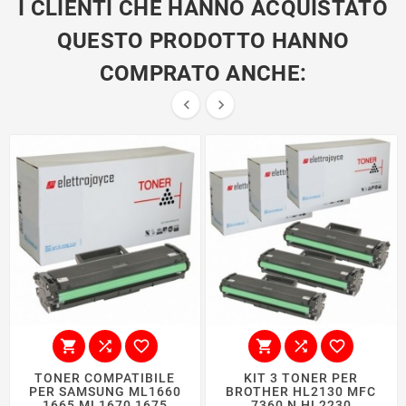
I CLIENTI CHE HANNO ACQUISTATO
QUESTO PRODOTTO HANNO
COMPRATO ANCHE:








TONER COMPATIBILE
KIT 3 TONER PER
PER SAMSUNG ML1660
BROTHER HL2130 MFC
1665 ML1670 1675
7360 N HL2230