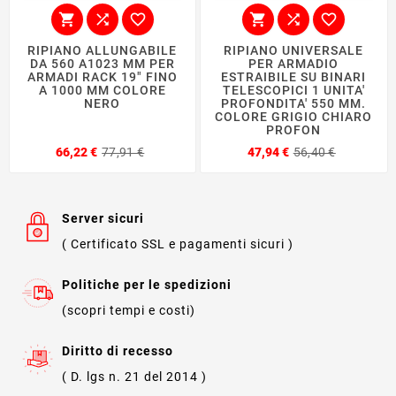






RIPIANO ALLUNGABILE
RIPIANO UNIVERSALE
DA 560 A1023 MM PER
PER ARMADIO
ARMADI RACK 19" FINO
ESTRAIBILE SU BINARI
A 1000 MM COLORE
TELESCOPICI 1 UNITA'
NERO
PROFONDITA' 550 MM.
COLORE GRIGIO CHIARO
PROFON
Prezzo
Prezzo
Prezzo
Prezzo
66,22 €
77,91 €
47,94 €
56,40 €
base
base
Server sicuri
( Certificato SSL e pagamenti sicuri )
Politiche per le spedizioni
(scopri tempi e costi)
Diritto di recesso
( D. lgs n. 21 del 2014 )