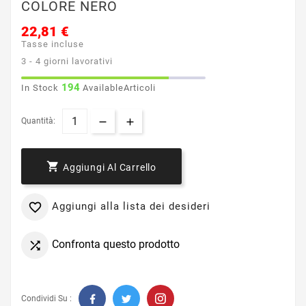
COLORE NERO
22,81 €
Tasse incluse
3 - 4 giorni lavorativi
194
In Stock
AvailableArticoli
Quantità:

Aggiungi Al Carrello
Aggiungi alla lista dei desideri

Confronta questo prodotto

Condividi Su :