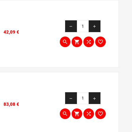
remove
add
Prezzo
42,09 €




remove
add
Prezzo
83,08 €



