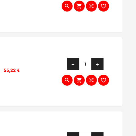




remove
add
Prezzo
55,22 €



