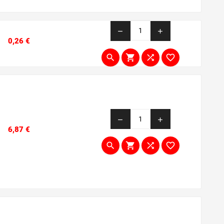
remove
add
Prezzo
0,26 €




remove
add
Prezzo
6,87 €



