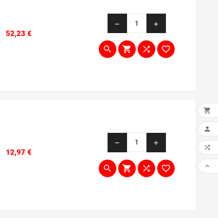
remove
add
Prezzo
52,23 €





AGG

remove
add

Prezzo
12,97 €




