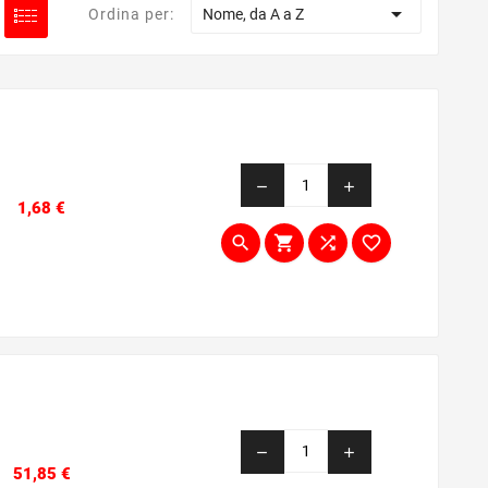

Ordina per:
Nome, da A a Z
remove
add
Prezzo
1,68 €




remove
add
Prezzo
51,85 €