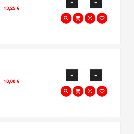
remove
add
Prezzo
13,25 €




remove
add
Prezzo
18,00 €



