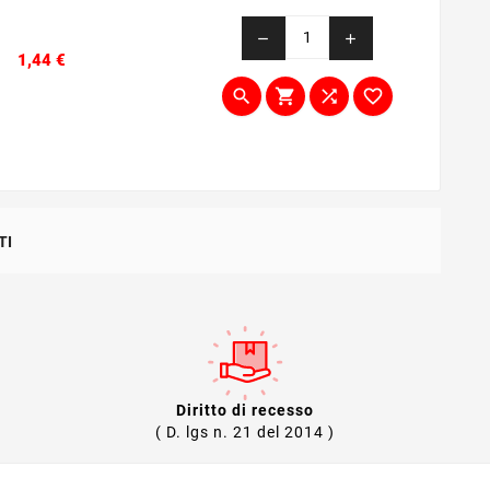
remove
add
Prezzo
1,44 €




TI
Diritto di recesso
( D. lgs n. 21 del 2014 )