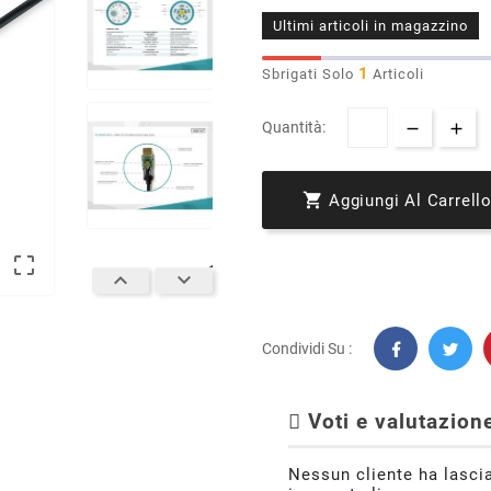
Ultimi articoli in magazzino
1
Sbrigati Solo
Articoli
Quantità:

Aggiungi Al Carrell



Condividi Su :
Voti e valutazione
Nessun cliente ha lasci