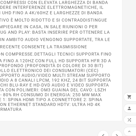
ON COMPRESSI CON ELEVATA LARGHEZZA DI BANDA
LUDERE INTERFERENZE ELETTROMAGNETICHE, IL
 UHD FINO A 4K/60HZ E LARGHEZZE DI BANDA
ATTIVO È MOLTO RIDOTTO E SI CONTRADDISTINGUE
PIEGARE IN CASA, IN SALE RIUNIONI O PER
LUG AND PLAY: BASTA INSERIRE PER OTTENERE LA
.IN AMBITO AUDIO VENGONO SUPPORTATE, TRA LE
Ù RECENTE CONSENTE LA TRASMISSIONE
NON COMPRESSE.DETTAGLI TECNICI SUPPORTA FINO
A FINO A 120HZ CON FULL HD SUPPORTA HFR 3D A
 PROFONDO (PROFONDITÀ DI COLORE DI 30 BIT)
OLLO ELETTRONICO DEI CONSUMATORI (CEC)
SUPPORTO AUDIO/VIDEO MULTI STREAM SUPPORTO
IO A 8 CANALI LPCM, 192 KHZ, 24 BIT SUPPORTA
CHI BLU-RAY E HD-DVD AUDIO E VIDEO SUPPORTA
ATA CON POLIMERI: OM3 GUAINA DEL CAVO: LSZH
0 - 80% RH CONSUMO DI ENERGIA: 250 MW MAX

1: SPINA HDMI TIPO A CONNETTORE 2: SPINA
 CON ETHERNET STANDARD HDTV: ULTRA HD 4K
AGG

HERMATURA



