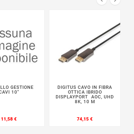
LLO GESTIONE
DIGITUS CAVO IN FIBRA







CAVI 10"
OTTICA IBRIDO
DISPLAYPORT  AOC, UHD
S
8K, 10 M
Prezzo
Prezzo
11,58 €
74,15 €