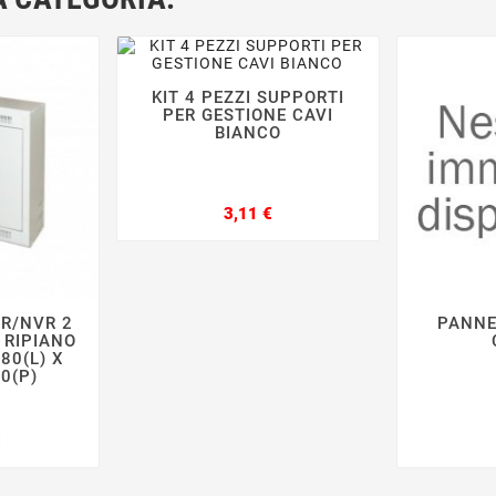
KIT 4 PEZZI SUPPORTI




PER GESTIONE CAVI
BIANCO
Prezzo
3,11 €
R/NVR 2
PANNE



 RIPIANO
80(L) X
0(P)
Prezzo
€