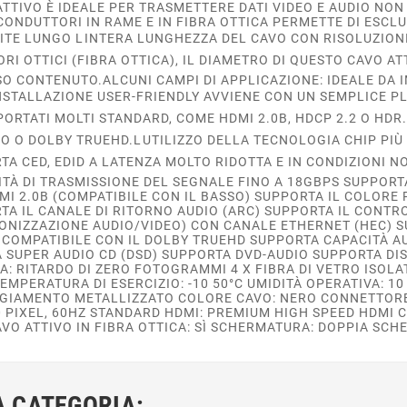
 ATTIVO È IDEALE PER TRASMETTERE DATI VIDEO E AUDIO N
CONDUTTORI IN RAME E IN FIBRA OTTICA PERMETTE DI ESC
TE LUNGO LINTERA LUNGHEZZA DEL CAVO CON RISOLUZIONI
ORI OTTICI (FIBRA OTTICA), IL DIAMETRO DI QUESTO CAVO 
SO CONTENUTO.ALCUNI CAMPI DI APPLICAZIONE: IDEALE DA IM
INSTALLAZIONE USER-FRIENDLY AVVIENE CON UN SEMPLICE P
RTATI MOLTI STANDARD, COME HDMI 2.0B, HDCP 2.2 O HDR
IO O DOLBY TRUEHD.LUTILIZZO DELLA TECNOLOGIA CHIP PI
TA CED, EDID A LATENZA MOLTO RIDOTTA E IN CONDIZIONI 
ITÀ DI TRASMISSIONE DEL SEGNALE FINO A 18GBPS SUPPORT
DMI 2.0B (COMPATIBILE CON IL BASSO) SUPPORTA IL COLORE
A IL CANALE DI RITORNO AUDIO (ARC) SUPPORTA IL CONTR
RONIZZAZIONE AUDIO/VIDEO) CON CANALE ETHERNET (HEC) 
COMPATIBILE CON IL DOLBY TRUEHD SUPPORTA CAPACITÀ AUD
A SUPER AUDIO CD (DSD) SUPPORTA DVD-AUDIO SUPPORTA DIS
ZA: RITARDO DI ZERO FOTOGRAMMI 4 X FIBRA DI VETRO ISOL
EMPERATURA DI ESERCIZIO: -10 50°C UMIDITÀ OPERATIVA: 1
GGIAMENTO METALLIZZATO COLORE CAVO: NERO CONNETTORE 
60 PIXEL, 60HZ STANDARD HDMI: PREMIUM HIGH SPEED HDMI
AVO ATTIVO IN FIBRA OTTICA: SÌ SCHERMATURA: DOPPIA SC
A CATEGORIA: