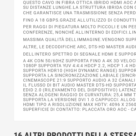
QUESTO CAVO IN FIBRA OTTICA IBRIDO HDMI AOC
SU DISTANZE LUNGHE.LA STRUTTURA IBRIDA CON 
CHE GARANTISCE UNA TRASMISSIONE SENZA PERDI
FINO A 18 GBPS.GRAZIE ALLUTILIZZO DI CONDUTT
PER RAGGI DI PIEGATURA MOLTO PICCOLI E UN PE
CONFERENZE, NONCHÉ ALLINTERNO DI EDIFICI.L
MASSIMA QUALITÀ DELLIMMAGINE.VENGONO SUPPO
ALTRE, LE DECODIFICHE ARC, DTS-HD MASTER AUD
DELLINTERO SPETTRO DI SEGNALE HDMI E SUPPOR
A 4K CON 50/60HZ SUPPORTA FINO A 4K 3D VELOC
1080P SUPPORTA YUV 4:4:4 HDCP 2.2, HDCP 1.4 H
SUPPORTA HDR10 (HIGH DYNAMIC RANGE) SUPPORT
SUPPORTA LA SINCRONIZZAZIONE LABIALE (SINC
CINEMASCOPE 21:9 SUPPORTO AUDIO A 32 CANALI 
IL FLUSSO DI BIT AUDIO MASTER DTS-HD SUPPORT
EDID 2.0 (RILEVAMENTO DEL DISPOSITIVO) LATEN
SENZA ALOGENI RAGGIO DI CURVATURA: 25,4 MM T
SUPPORTA LA VERSIONE DVI 1.0 CAPPUCCI: ALLO
HDMI TIPO A RISOLUZIONE MAX HDTV: 4096 X 25
SUPERFICIE DI CONTATTO: PLACCATA ORO AOC - C
16 ALTRI PRODOTTI DELLA STESS