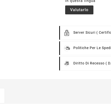
in questa lingua
Valutarlo
Server Sicuri
( Certif
Politiche Per Le Sped
Diritto Di Recesso
( D