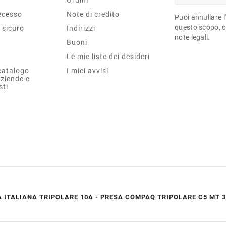
Recesso
Note di credito
Puoi annullare l
questo scopo, ce
sicuro
Indirizzi
note legali.
Buoni
Le mie liste dei desideri
catalogo
I miei avvisi
aziende e
sti
 ITALIANA TRIPOLARE 10A - PRESA COMPAQ TRIPOLARE C5 MT 3