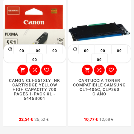
00
00
00
00
00
00
00
00






CANON CLI-551XLY INK
CARTUCCIA TONER
CARTRIDGE YELLOW
COMPATIBILE SAMSUNG
HIGH CAPACITY 700
CLT-406C, CLP360
PAGES 1-PACK XL -
CIANO
6446B001
Prezzo
Prezzo
Prezzo
Prezzo
22,54 €
26,52 €
10,77 €
12,68 €
base
base