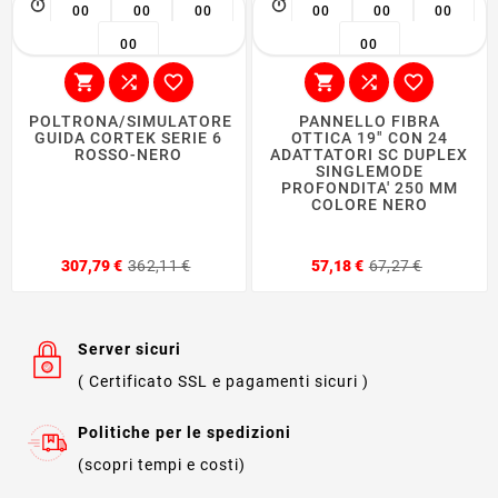
00
00
00
00
00
00
00
00






POLTRONA/SIMULATORE
PANNELLO FIBRA
GUIDA CORTEK SERIE 6
OTTICA 19" CON 24
ROSSO-NERO
ADATTATORI SC DUPLEX
SINGLEMODE
PROFONDITA' 250 MM
COLORE NERO
Prezzo
Prezzo
Prezzo
Prezzo
307,79 €
362,11 €
57,18 €
67,27 €
base
base
Server sicuri
( Certificato SSL e pagamenti sicuri )
Politiche per le spedizioni
(scopri tempi e costi)