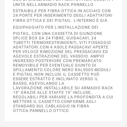
UNITÀ NELLARMADIO RACK.PANNELLO
ESTRAIBILE PER FIBRA OTTICA IN ACCIAIO CON
24 PORTE PER INSERIMENTO DEGLI ADATTATORI
FIBRA OTTICA E DEI PIGTAIL. LINTERNO È GIÀ
EQUIPAGGIATO PER LINSTALLAZIONE DEI
PIGTAIL, CON UNA CASSETTA DI GIUNZIONE
SPLICE BOX DA 24 FIBRE, GUIDACAVI, 24
TUBETTI TERMORESTRINGENTI, VITI FISSAGGIO
ADATTATORI.CON 4 ASOLE PASSACAVI APERTE
PER VELOCE RIMOZIONE DEL PRESSACAVO ED
AGEVOLE ESTRAZIONE DEL VASSOIO. AMPIO
INGRESSO POSTERIORE CON PREMARCATO
REMOVIBILE PER EVENTUALE GIUNTO DI
SPILLAMENTO.COLORE NERO RAL9005 MODULI
E PIGTAIL NON INCLUSI.IL CASSETTO PUÒ
ESSERE ESTRATTO E INCLINATO VERSO IL
BASSO, AGEVOLANDO LA
LAVORAZIONE.INSTALLABILE SU ARMADIO RACK
19'' GRAZIE ALLE STAFFE 19'' INCLUSE,
REGOLABILI PER VARIARE LA PROFONDITÀ A CUI
METTERE IL CASSETTO.CONFORME AGLI
STANDARD SUL CABLAGGIO IN FIBRA
OTTICA.PANNELLO OTTICO