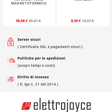
MAGNETOTERMICO
Prezzo
Prezzo
Prezzo
Prezzo
38,68 €
45,51 €
8,56 €
10,07 €
base
base
Server sicuri
( Certificato SSL e pagamenti sicuri )
Politiche per le spedizioni
(scopri tempi e costi)
Diritto di recesso
( D. lgs n. 21 del 2014 )