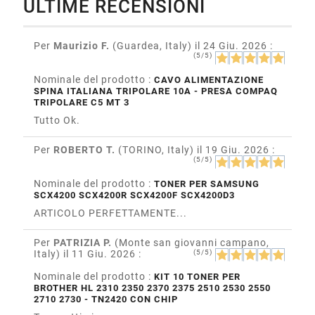
ULTIME RECENSIONI
Per
Maurizio F.
(Guardea, Italy)
il 24 Giu. 2026
:
(5/5)
Nominale del prodotto :
CAVO ALIMENTAZIONE
SPINA ITALIANA TRIPOLARE 10A - PRESA COMPAQ
TRIPOLARE C5 MT 3
Tutto Ok.
Per
ROBERTO T.
(TORINO, Italy)
il 19 Giu. 2026
:
(5/5)
Nominale del prodotto :
TONER PER SAMSUNG
SCX4200 SCX4200R SCX4200F SCX4200D3
ARTICOLO PERFETTAMENTE...
Per
PATRIZIA P.
(Monte san giovanni campano,
Italy)
il 11 Giu. 2026
:
(5/5)
Nominale del prodotto :
KIT 10 TONER PER
BROTHER HL 2310 2350 2370 2375 2510 2530 2550
2710 2730 - TN2420 CON CHIP