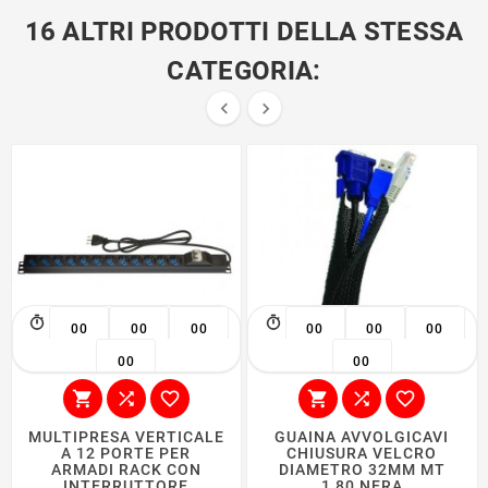
16 ALTRI PRODOTTI DELLA STESSA
CATEGORIA:


00
00
00
00
00
00
00
00






MULTIPRESA VERTICALE
GUAINA AVVOLGICAVI
A 12 PORTE PER
CHIUSURA VELCRO
ARMADI RACK CON
DIAMETRO 32MM MT
INTERRUTTORE
1,80 NERA