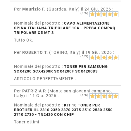
Per
Maurizio F.
(Guardea, Italy)
il 24 Giu. 2026
:
(5/5)
Nominale del prodotto :
CAVO ALIMENTAZIONE
SPINA ITALIANA TRIPOLARE 10A - PRESA COMPAQ
TRIPOLARE C5 MT 3
Tutto Ok.
Per
ROBERTO T.
(TORINO, Italy)
il 19 Giu. 2026
:
(5/5)
Nominale del prodotto :
TONER PER SAMSUNG
SCX4200 SCX4200R SCX4200F SCX4200D3
ARTICOLO PERFETTAMENTE...
Per
PATRIZIA P.
(Monte san giovanni campano,
Italy)
il 11 Giu. 2026
:
(5/5)
Nominale del prodotto :
KIT 10 TONER PER
BROTHER HL 2310 2350 2370 2375 2510 2530 2550
2710 2730 - TN2420 CON CHIP
Toner ottimi