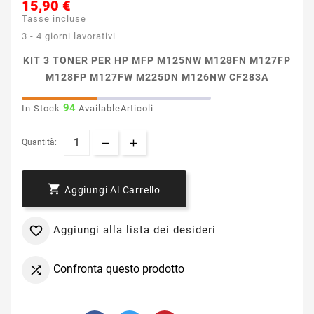
15,90 €
Tasse incluse
3 - 4 giorni lavorativi
KIT 3 TONER PER HP MFP M125NW M128FN M127FP
M128FP M127FW M225DN M126NW CF283A
94
In Stock
AvailableArticoli
Quantità:

Aggiungi Al Carrello
Aggiungi alla lista dei desideri

Confronta questo prodotto
