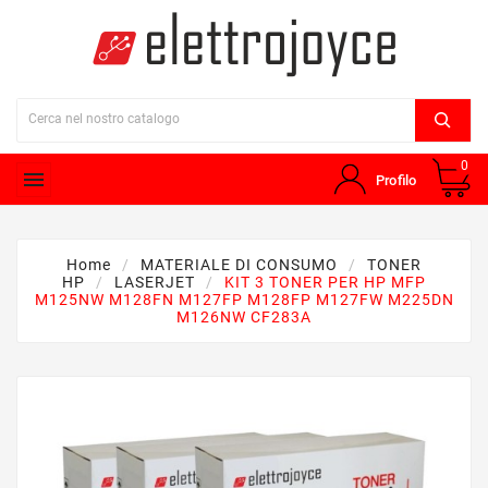
0

Profilo
Home
MATERIALE DI CONSUMO
TONER
HP
LASERJET
KIT 3 TONER PER HP MFP
M125NW M128FN M127FP M128FP M127FW M225DN
M126NW CF283A