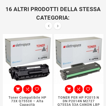
16 ALTRI PRODOTTI DELLA STESSA
CATEGORIA:








Toner Compatibile HP
TONER PER HP P2015 N
73X Q7553X – Alta
DN P2014N M2727
Capacità
Q7553A 53A CANON LBP