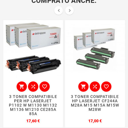
COMPRATO ANCHE:








3 TONER COMPATIBILE
3 TONER COMPATIBILE
PER HP LASERJET
HP LASERJET CF244A
P1102 W M1130 M1132
M28A M15 M15A M15W
M1136 M1210 CE285A
M28W
85A
Prezzo
Prezzo
17,60 €
17,00 €