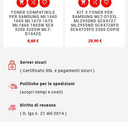






TONER COMPATIBILE
KIT 3 TONER PER
PER SAMSUNG ML1660
SAMSUNG MLT-D103L
1665 ML1670 1675
ML2950ND SCX4727
ML1860 1865W SCX
ML2955ND SCX4728FD
3200 3205W MLT-
SCX4729FD 2500 COPIE
D1042S
Prezzo
Prezzo
8,60 €
29,90 €
Server sicuri
( Certificato SSL e pagamenti sicuri )
Politiche per le spedizioni
(scopri tempi e costi)
Diritto di recesso
( D. lgs n. 21 del 2014 )