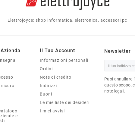
Elettrojoyce: shop informatica, elettronica, accessori pc
 Azienda
Il Tuo Account
Newsletter
onsegna
Informazioni personali
Ordini
Recesso
Note di credito
Puoi annullare l
questo scopo, ce
sicuro
Indirizzi
note legali.
Buoni
Le mie liste dei desideri
catalogo
I miei avvisi
aziende e
sti