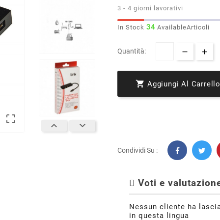
3 - 4 giorni lavorativi
34
In Stock
AvailableArticoli
Quantità:

Aggiungi Al Carrell



Condividi Su :
Voti e valutazione
Nessun cliente ha lasci
in questa lingua