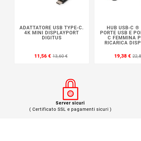
ADATTATORE USB TYPE-C.
HUB USB-C ®






4K MINI DISPLAYPORT
PORTE USB E PO
DIGITUS
C FEMMINA P
RICARICA DISP
Prezzo
Prezzo
11,56 €
19,38 €
13,60 €
22,
base
Server sicuri
( Certificato SSL e pagamenti sicuri )