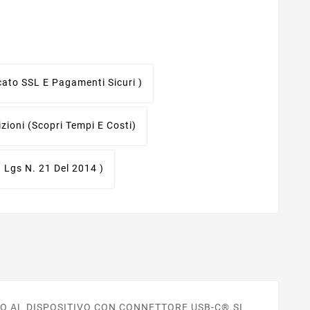
icato SSL E Pagamenti Sicuri )
izioni
(scopri Tempi E Costi)
. Lgs N. 21 Del 2014 )
ENTO AL DISPOSITIVO CON CONNETTORE USB-C®.SI