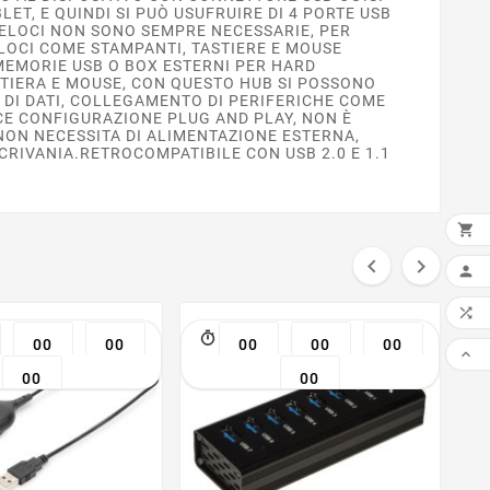
T, E QUINDI SI PUÒ USUFRUIRE DI 4 PORTE USB
VELOCI NON SONO SEMPRE NECESSARIE, PER
LOCI COME STAMPANTI, TASTIERE E MOUSE
N MEMORIE USB O BOX ESTERNI PER HARD
STIERA E MOUSE, CON QUESTO HUB SI POSSONO
O DI DATI, COLLEGAMENTO DI PERIFERICHE COME
ICE CONFIGURAZIONE PLUG AND PLAY, NON È
NON NECESSITA DI ALIMENTAZIONE ESTERNA,
CRIVANIA.RETROCOMPATIBILE CON USB 2.0 E 1.1



AGG


00
00
00
00
00

00
00