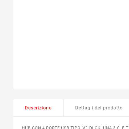
Descrizione
Dettagli del prodotto
HUB CON 4 PORTE USB TIPO ''A'', DI CUI UNA 3.