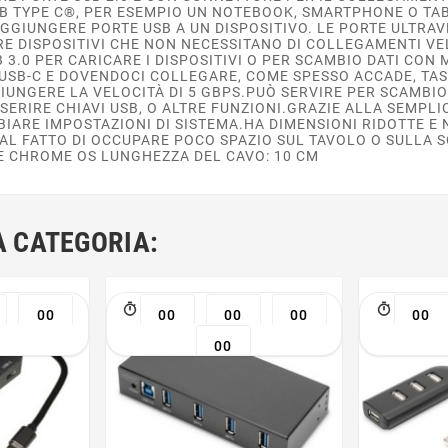
 TYPE C®, PER ESEMPIO UN NOTEBOOK, SMARTPHONE O TABLE
GGIUNGERE PORTE USB A UN DISPOSITIVO. LE PORTE ULTRA
 DISPOSITIVI CHE NON NECESSITANO DI COLLEGAMENTI VE
B 3.0 PER CARICARE I DISPOSITIVI O PER SCAMBIO DATI CO
 USB-C E DOVENDOCI COLLEGARE, COME SPESSO ACCADE, TA
GIUNGERE LA VELOCITÀ DI 5 GBPS.PUÒ SERVIRE PER SCAMBI
INSERIRE CHIAVI USB, O ALTRE FUNZIONI.GRAZIE ALLA SEMPL
IARE IMPOSTAZIONI DI SISTEMA.HA DIMENSIONI RIDOTTE E 
 AL FATTO DI OCCUPARE POCO SPAZIO SUL TAVOLO O SULLA S
E CHROME OS LUNGHEZZA DEL CAVO: 10 CM
A CATEGORIA:
00
00
00
00
00
00