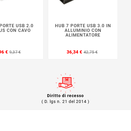
PORTE USB 2.0
HUB 7 PORTE USB 3.0 IN







TUS CON CAVO
ALLUMINIO CON
ALIMENTATORE
Prezzo
Prezzo
Prezzo
Prezzo
96 €
36,34 €
9,37 €
42,75 €
base
base
Diritto di recesso
( D. lgs n. 21 del 2014 )