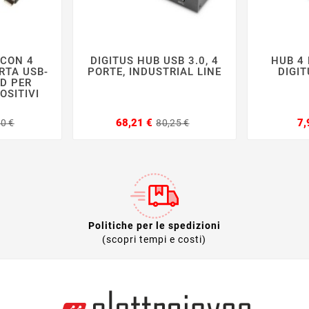
 CON 4
DIGITUS HUB USB 3.0, 4
HUB 4 







RTA USB-
PORTE, INDUSTRIAL LINE
DIGI
D PER
OSITIVI
Prezzo
Prezzo
Prezzo
Prezzo
68,21 €
7,
80 €
80,25 €
base
base
Politiche per le spedizioni
(scopri tempi e costi)