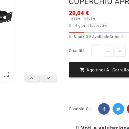
COPERCHIO APR
20,04 €
Tasse incluse
3 - 4 giorni lavorativi
39
In Stock
AvailableArticoli
Quantità:

Aggiungi Al Carrell



Condividi Su :
Voti e valutazione