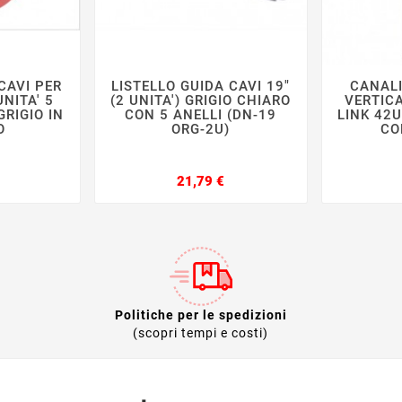
CAVI PER
LISTELLO GUIDA CAVI 19"
CANAL







UNITA' 5
(2 UNITA') GRIGIO CHIARO
VERTIC
GRIGIO IN
CON 5 ANELLI (DN-19
LINK 42
O
ORG-2U)
CO
Prezzo
Prezzo
21,79 €
Politiche per le spedizioni
(scopri tempi e costi)