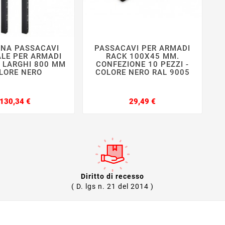
INA PASSACAVI
PASSACAVI PER ARMADI







ALE PER ARMADI
RACK 100X45 MM.
U LARGHI 800 MM
CONFEZIONE 10 PEZZI -
LORE NERO
COLORE NERO RAL 9005
C
Prezzo
Prezzo
130,34 €
29,49 €
Diritto di recesso
( D. lgs n. 21 del 2014 )