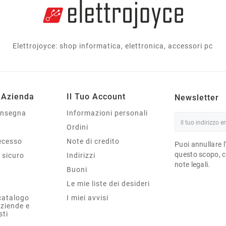
Elettrojoyce: shop informatica, elettronica, accessori pc
 Azienda
Il Tuo Account
Newsletter
onsegna
Informazioni personali
Ordini
Recesso
Note di credito
Puoi annullare l
questo scopo, ce
sicuro
Indirizzi
note legali.
Buoni
Le mie liste dei desideri
catalogo
I miei avvisi
aziende e
sti