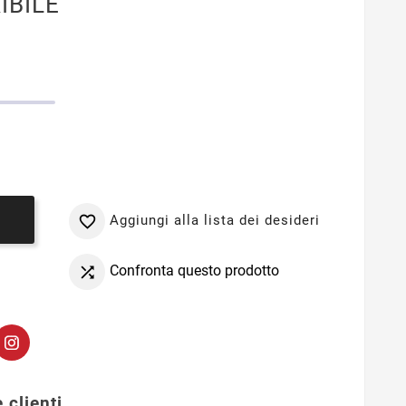
IBILE
Aggiungi alla lista dei desideri

o
Confronta questo prodotto

 clienti