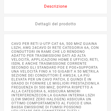
Descrizione
Dettagli del prodotto
CAVO PER RETI U-UTP CAT 6A, 500 MHZ GUAINA
LSZH, AWG 24CAVO DI RETE CATEGORIA 6A, CON
CONDUTTORI IN RAME CHE LO RENDONO
ADATTO PER TRASMISSIONI DATI AD ALTA
VELOCITÀ, APPLICAZIONI HOME E UFFICIO, RETI,
ISDN, E ANCHE TRASMISSIONE CORRENTE
SECONDO GLI STANDARD POE E POE+SUPPORTA
UNA VELOCITÀ FINO A 10 GIGABIT A 50 METRILA
SEZIONE DEI CONDUTTORI È AWG24, LA PIÙ
ELEVATA PER UN CAVO PATCH, E QUINDI È IN
GRADO DI FORNIRE LE MIGLIORI PRESTAZIONILA
FREQUENZA DI 500 MHZ, DOPPIA RISPETTO A
ALLA CATEGORIA 6, ASSICURA MINORI
INTERFERENZECON LA GUAINA INTERNA LSZH
(LOW SMOKE ZERO HALOGEN) ASSICURA UN
OTTIMO COMPORTAMENTO AL FUOCO E UNA
BASSA EMISSIONE DI FUMISI POSSONO
UTILIZZARE PER CONNETTERE TUTTI I