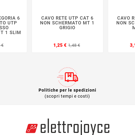
EGORIA 6
CAVO RETE UTP CAT 6
CAVO R







TO UTP
NON SCHERMATO MT 1
NON SC
SSO
GRIGIO
M
T 1 SLIM
Prezzo
Prezzo
Prezzo
Prezzo
1,25 €
3,
 €
1,48 €
base
base
Politiche per le spedizioni
(scopri tempi e costi)