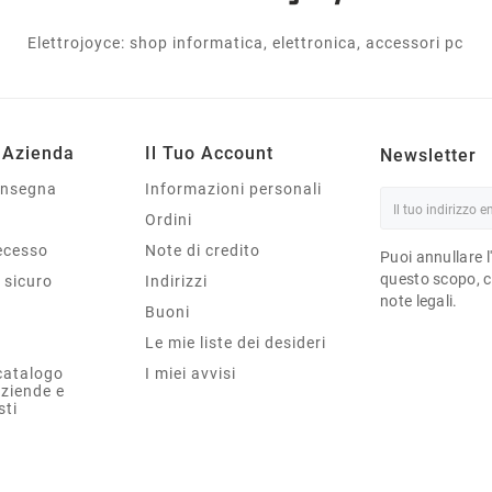
Elettrojoyce: shop informatica, elettronica, accessori pc
 Azienda
Il Tuo Account
Newsletter
onsegna
Informazioni personali
Ordini
Recesso
Note di credito
Puoi annullare l
questo scopo, ce
sicuro
Indirizzi
note legali.
Buoni
Le mie liste dei desideri
catalogo
I miei avvisi
aziende e
sti