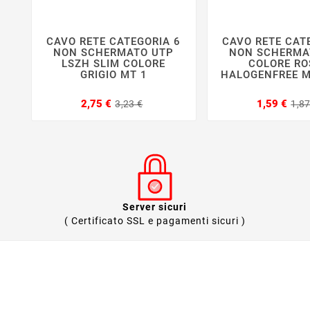
CAVO RETE CATEGORIA 6
CAVO RETE CAT






NON SCHERMATO UTP
NON SCHERMA
LSZH SLIM COLORE
COLORE RO
GRIGIO MT 1
HALOGENFREE M
Prezzo
Prezzo
2,75 €
1,59 €
3,23 €
1,87
base
Server sicuri
( Certificato SSL e pagamenti sicuri )