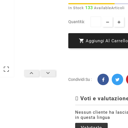
133
In Stock
AvailableArticoli
Quantità:

Aggiungi Al Carrell



Condividi Su :
Voti e valutazione
Nessun cliente ha lasci
in questa lingua
Valutarlo