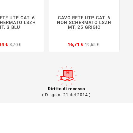
ETE UTP CAT. 6
CAVO RETE UTP CAT. 6







HERMATO LSZH
NON SCHERMATO LSZH
T. 3 BLU
MT. 25 GRIGIO
Prezzo
Prezzo
Prezzo
Prezzo
14 €
16,71 €
3,70 €
19,65 €
base
base
Diritto di recesso
( D. lgs n. 21 del 2014 )