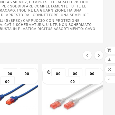
INO A 250 MHZ, COMPRESE LE CARATTERISTICHE
TI PER SODDISFARE COMPLETAMENTE TUTTE LE
RRACAVO. INOLTRE LA GUARNIZIONE HA UNA
 DI ARRESTO DAL CONNETTORE. UNA SEMPLICE
 RJ45 (8P8C) CAPPUCCIO CON PROTEZIONE
A: CAT 6 SCHERMATURA: U-UTP, NON SCHERMATO
 BUSTA IN PLASTICA DIGITUS ASSORTIMENTO: CAVO



AGG


00
00
00
00
00

00
00