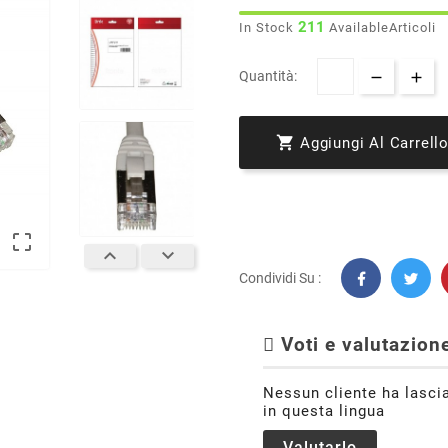
211
In Stock
AvailableArticoli
Quantità:

Aggiungi Al Carrell



Condividi Su :
Voti e valutazione
Nessun cliente ha lasci
in questa lingua
Valutarlo