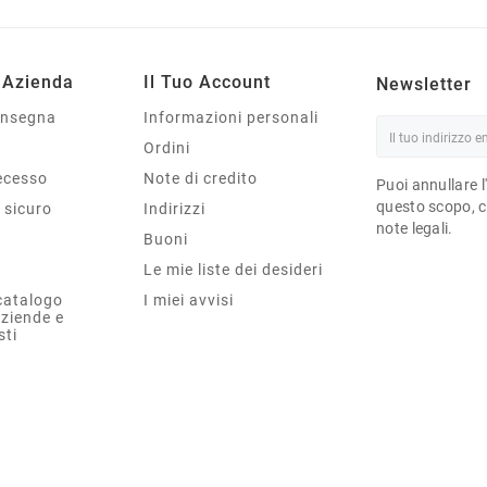
 Azienda
Il Tuo Account
Newsletter
onsegna
Informazioni personali
Ordini
Recesso
Note di credito
Puoi annullare l
questo scopo, ce
sicuro
Indirizzi
note legali.
Buoni
Le mie liste dei desideri
catalogo
I miei avvisi
aziende e
sti