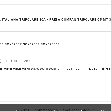
 ITALIANA TRIPOLARE 10A - PRESA COMPAQ TRIPOLARE C5 MT 3
00 SCX4200R SCX4200F SCX4200D3
y)
il 11 Giu. 2026
:
L 2310 2350 2370 2375 2510 2530 2550 2710 2730 - TN2420 CON 
© 2024 - Ecommerce By Signet Technology™