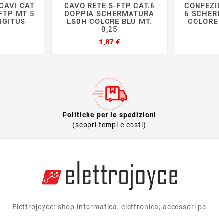
CAVI CAT
CAVO RETE S-FTP CAT.6
CONFEZI







FTP MT 5
DOPPIA SCHERMATURA
6 SCHER
IGITUS
LS0H COLORE BLU MT.
COLORE 
0,25
Prezzo
Prezzo
1,87 €
Politiche per le spedizioni
(scopri tempi e costi)
Elettrojoyce: shop informatica, elettronica, accessori pc