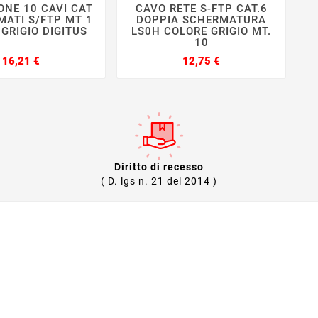
ONE 10 CAVI CAT
CAVO RETE S-FTP CAT.6
C







MATI S/FTP MT 1
DOPPIA SCHERMATURA
GRIGIO DIGITUS
LS0H COLORE GRIGIO MT.
10
Prezzo
Prezzo
16,21 €
12,75 €
Diritto di recesso
( D. lgs n. 21 del 2014 )