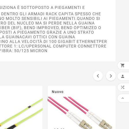
SIZIONA È SOTTOPOSTO A PIEGAMENTI E
O DENTRO GLI ARMADI RACK CAPITA SPESSO CHE
ONO MOLTO SENSIBILI AI PIEGAMENTI.QUANDO SI
NTRO DEL NUCLEO MA SI PERDE NELLA GUAINA
IBER (BIF), BEND IMPROVED, BEND OPTIMIZED O
POSTI A PIEGAMENTO GRAZIE A UNO STRATO
LA GUAINACAVI OTTICI CON GUAINA
INO ALLA VELOCITÀ DI 100 GIGABIT ETHERNETPER
ETTORE 1: LC/UPERSONAL COMPUTER CONNETTORE
FIBRA: 50/125 MICRON

AGG




Nuovo
