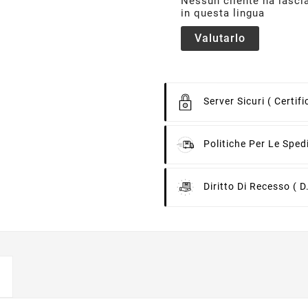
Nessun cliente ha lasci
in questa lingua
Valutarlo
Server Sicuri
( Certif
Politiche Per Le Sped
Diritto Di Recesso
( D