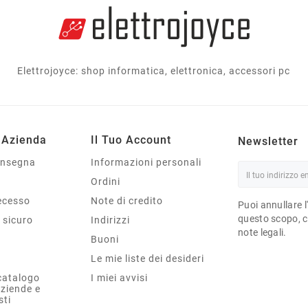
Elettrojoyce: shop informatica, elettronica, accessori pc
 Azienda
Il Tuo Account
Newsletter
onsegna
Informazioni personali
Ordini
Recesso
Note di credito
Puoi annullare l
questo scopo, ce
sicuro
Indirizzi
note legali.
Buoni
Le mie liste dei desideri
catalogo
I miei avvisi
aziende e
sti