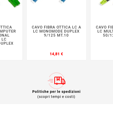
OTTICA
CAVO FIBRA OTTICA LC A
CAVO FI







OMPUTER
LC MONOMODE DUPLEX
LC MUL
ONAL
9/125 MT.10
50/1
 LC
DUPLEX
rezzo
Prezzo
14,81 €
Politiche per le spedizioni
(scopri tempi e costi)