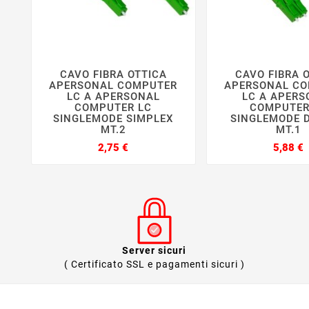
CAVO FIBRA OTTICA
CAVO FIBRA 






APERSONAL COMPUTER
APERSONAL C
LC A APERSONAL
LC A APERS
COMPUTER LC
COMPUTER
SINGLEMODE SIMPLEX
SINGLEMODE 
MT.2
MT.1
Prezzo
P
2,75 €
5,88 €
Server sicuri
( Certificato SSL e pagamenti sicuri )