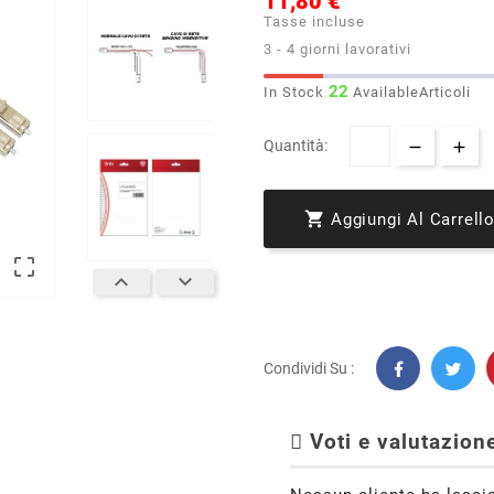
11,80 €
Tasse incluse
3 - 4 giorni lavorativi
22
In Stock
AvailableArticoli
Quantità:

Aggiungi Al Carrell



Condividi Su :
Voti e valutazione