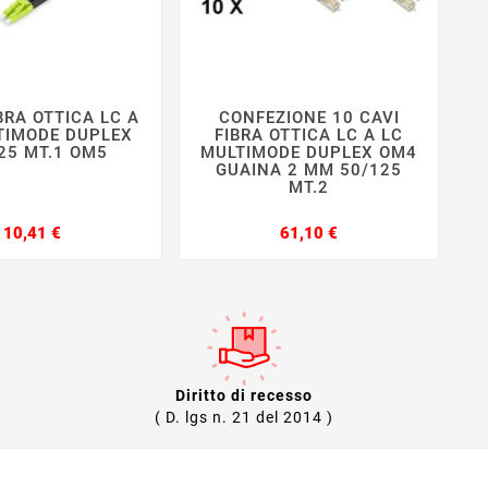
BRA OTTICA LC A
CONFEZIONE 10 CAVI







TIMODE DUPLEX
FIBRA OTTICA LC A LC
25 MT.1 OM5
MULTIMODE DUPLEX OM4
GUAINA 2 MM 50/125
MT.2
Prezzo
Prezzo
10,41 €
61,10 €
Diritto di recesso
( D. lgs n. 21 del 2014 )