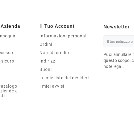
 Azienda
Il Tuo Account
Newsletter
onsegna
Informazioni personali
Ordini
Recesso
Note di credito
Puoi annullare l
questo scopo, ce
sicuro
Indirizzi
note legali.
Buoni
Le mie liste dei desideri
catalogo
I miei avvisi
aziende e
sti