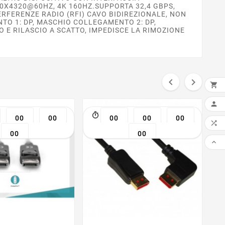
0X4320@60HZ, 4K 160HZ.SUPPORTA 32,4 GBPS,
RFERENZE RADIO (RFI) CAVO BIDIREZIONALE, NON
TO 1: DP, MASCHIO COLLEGAMENTO 2: DP,
O E RILASCIO A SCATTO, IMPEDISCE LA RIMOZIONE



AGG

00
00
00
00
00

00
00
