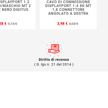
ISPLAYPORT 1.2
CAVO DI CONNESSIONE







/MASCHIO MT 2
DISPLAYPORT 1.4 8K MT
 NERO DIGITUS
1,8 CONNETTORE
ANGOLATO A DESTRA
Prezzo
Prezzo
Prezzo
Prezzo
28 €
3,98 €
9,74 €
4,68 €
base
base
Diritto di recesso
( D. lgs n. 21 del 2014 )