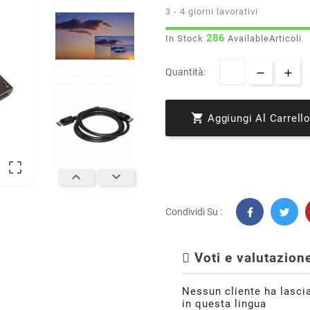
3 - 4 giorni lavorativi
286
In Stock
AvailableArticoli
Quantità:

Aggiungi Al Carrell



Condividi Su :
Voti e valutazione
Nessun cliente ha lasci
in questa lingua