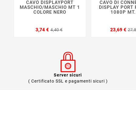
CAVO DISPLAYPORT
CAVO DI CONN






MASCHIO/MASCHIO MT 1
DISPLAY PORT 
COLORE NERO
1080P MT.
Prezzo
Prezzo
3,74 €
23,69 €
4,40 €
27,
base
Server sicuri
( Certificato SSL e pagamenti sicuri )