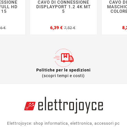
ESSIONE
CAVO DI CONNESSIONE
CAVO D







FULL HD
DISPLAYPORT 1.2 4K MT
MASCHIO
 15
5
COLORE
Prezzo
Prezzo
Prezzo
Prezzo
6,39 €
8,
86 €
7,52 €
base
base
Politiche per le spedizioni
(scopri tempi e costi)
Elettrojoyce: shop informatica, elettronica, accessori pc