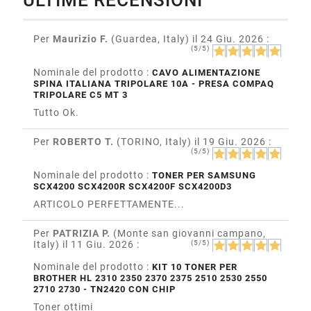
ULTIME RECENSIONI
Per
Maurizio F.
(Guardea, Italy)
il 24 Giu. 2026
:
(5/5)
Nominale del prodotto :
CAVO ALIMENTAZIONE
SPINA ITALIANA TRIPOLARE 10A - PRESA COMPAQ
TRIPOLARE C5 MT 3
Tutto Ok.
Per
ROBERTO T.
(TORINO, Italy)
il 19 Giu. 2026
:
(5/5)
Nominale del prodotto :
TONER PER SAMSUNG
SCX4200 SCX4200R SCX4200F SCX4200D3
ARTICOLO PERFETTAMENTE...
Per
PATRIZIA P.
(Monte san giovanni campano,
Italy)
il 11 Giu. 2026
:
(5/5)
Nominale del prodotto :
KIT 10 TONER PER
BROTHER HL 2310 2350 2370 2375 2510 2530 2550
2710 2730 - TN2420 CON CHIP
Toner ottimi