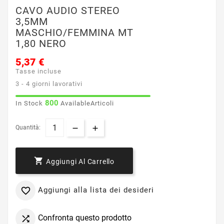
CAVO AUDIO STEREO
3,5MM
MASCHIO/FEMMINA MT
1,80 NERO
5,37 €
Tasse incluse
3 - 4 giorni lavorativi
800
In Stock
AvailableArticoli
Quantità:

Aggiungi Al Carrello
Aggiungi alla lista dei desideri

Confronta questo prodotto
