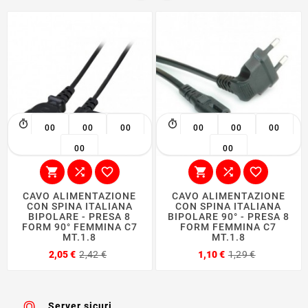
00
00
00
00
00
00
00
00






CAVO ALIMENTAZIONE
CAVO ALIMENTAZIONE
CON SPINA ITALIANA
CON SPINA ITALIANA
BIPOLARE - PRESA 8
BIPOLARE 90° - PRESA 8
FORM 90° FEMMINA C7
FORM FEMMINA C7
MT.1.8
MT.1.8
Prezzo
Prezzo
Prezzo
Prezzo
2,05 €
2,42 €
1,10 €
1,29 €
base
base
Server sicuri