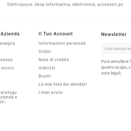
Elettrojoyce: shop informatica, elettronica, accessori pc
 Azienda
Il Tuo Account
Newsletter
onsegna
Informazioni personali
Ordini
Recesso
Note di credito
Puoi annullare l
questo scopo, ce
sicuro
Indirizzi
note legali.
Buoni
Le mie liste dei desideri
catalogo
I miei avvisi
aziende e
sti