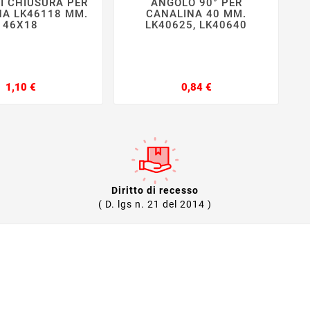
I CHIUSURA PER
ANGOLO 90° PER







NA LK46118 MM.
CANALINA 40 MM.
C
46X18
LK40625, LK40640
L
Prezzo
Prezzo
1,10 €
0,84 €
Diritto di recesso
( D. lgs n. 21 del 2014 )