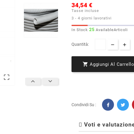
34,54 €
Tasse incluse
3 - 4 giorni lavorativi
25
In Stock
AvailableArticoli
Quantità:

Aggiungi Al Carrell



Condividi Su :
Voti e valutazione