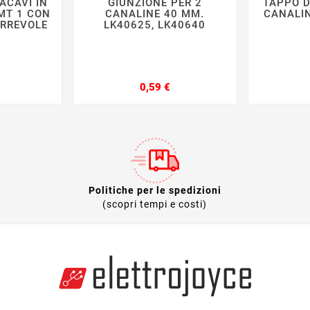
ACAVI IN
GIUNZIONE PER 2
TAPPO D







MT 1 CON
CANALINE 40 MM.
CANALI
RREVOLE
LK40625, LK40640
O
rezzo
Prezzo
0,59 €
Politiche per le spedizioni
(scopri tempi e costi)