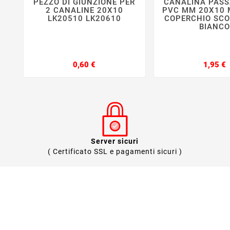
PEZZO DI GIUNZIONE PER
CANALINA PASS






2 CANALINE 20X10
PVC MM 20X10 
LK20510 LK20610
COPERCHIO SCO
BIANC
Prezzo
P
0,60 €
1,95 €
Server sicuri
( Certificato SSL e pagamenti sicuri )