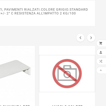
TI, PAVIMENTI RIALZATI.COLORE GRIGIO.STANDARD
- 2° C RESISTENZA ALL'IMPATTO 2 KG/100



AGG


