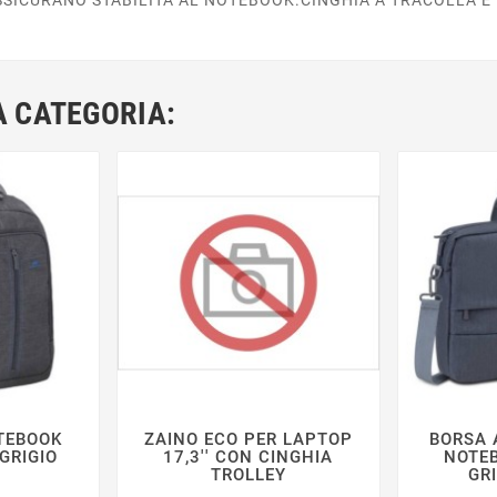
A CATEGORIA:
TEBOOK
ZAINO ECO PER LAPTOP
BORSA 







 GRIGIO
17,3'' CON CINGHIA
NOTEB
TROLLEY
GR