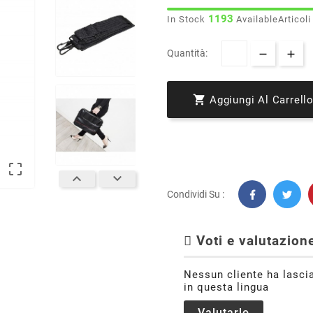
1193
In Stock
AvailableArticoli
Quantità:

Aggiungi Al Carrell



Condividi Su :
Voti e valutazione
Nessun cliente ha lasci
in questa lingua
Valutarlo