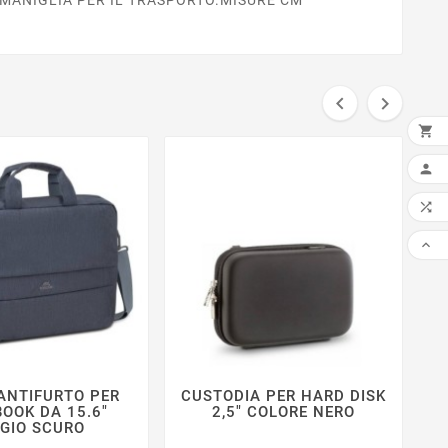



AGG



ANTIFURTO PER
CUSTODIA PER HARD DISK







OOK DA 15.6"
2,5" COLORE NERO
IGIO SCURO