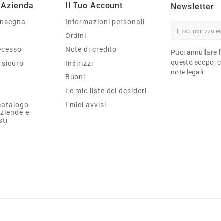
 Azienda
Il Tuo Account
Newsletter
onsegna
Informazioni personali
Ordini
Recesso
Note di credito
Puoi annullare l
questo scopo, ce
sicuro
Indirizzi
note legali.
Buoni
Le mie liste dei desideri
catalogo
I miei avvisi
aziende e
sti