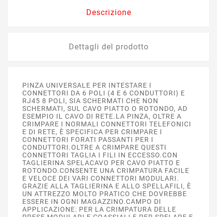
Descrizione
Dettagli del prodotto
PINZA UNIVERSALE PER INTESTARE I
CONNETTORI DA 6 POLI (4 E 6 CONDUTTORI) E
RJ45 8 POLI, SIA SCHERMATI CHE NON
SCHERMATI, SUL CAVO PIATTO O ROTONDO, AD
ESEMPIO IL CAVO DI RETE.LA PINZA, OLTRE A
CRIMPARE I NORMALI CONNETTORI TELEFONICI
E DI RETE, È SPECIFICA PER CRIMPARE I
CONNETTORI FORATI PASSANTI PER I
CONDUTTORI.OLTRE A CRIMPARE QUESTI
CONNETTORI TAGLIA I FILI IN ECCESSO.CON
TAGLIERINA SPELACAVO PER CAVO PIATTO E
ROTONDO.CONSENTE UNA CRIMPATURA FACILE
E VELOCE DEI VARI CONNETTORI MODULARI.
GRAZIE ALLA TAGLIERINA E ALLO SPELLAFILI, È
UN ATTREZZO MOLTO PRATICO CHE DOVREBBE
ESSERE IN OGNI MAGAZZINO.CAMPO DI
APPLICAZIONE: PER LA CRIMPATURA DELLE
PRESE MODULARI E COASSIALI E PER SPELARE E