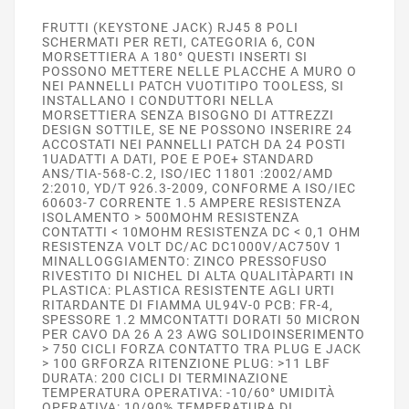
FRUTTI (KEYSTONE JACK) RJ45 8 POLI
SCHERMATI PER RETI, CATEGORIA 6, CON
MORSETTIERA A 180° QUESTI INSERTI SI
POSSONO METTERE NELLE PLACCHE A MURO O
NEI PANNELLI PATCH VUOTITIPO TOOLESS, SI
INSTALLANO I CONDUTTORI NELLA
MORSETTIERA SENZA BISOGNO DI ATTREZZI
DESIGN SOTTILE, SE NE POSSONO INSERIRE 24
ACCOSTATI NEI PANNELLI PATCH DA 24 POSTI
1UADATTI A DATI, POE E POE+ STANDARD
ANS/TIA-568-C.2, ISO/IEC 11801 :2002/AMD
2:2010, YD/T 926.3-2009, CONFORME A ISO/IEC
60603-7 CORRENTE 1.5 AMPERE RESISTENZA
ISOLAMENTO > 500MOHM RESISTENZA
CONTATTI < 10MOHM RESISTENZA DC < 0,1 OHM
RESISTENZA VOLT DC/AC DC1000V/AC750V 1
MINALLOGGIAMENTO: ZINCO PRESSOFUSO
RIVESTITO DI NICHEL DI ALTA QUALITÀPARTI IN
PLASTICA: PLASTICA RESISTENTE AGLI URTI
RITARDANTE DI FIAMMA UL94V-0 PCB: FR-4,
SPESSORE 1.2 MMCONTATTI DORATI 50 MICRON
PER CAVO DA 26 A 23 AWG SOLIDOINSERIMENTO
> 750 CICLI FORZA CONTATTO TRA PLUG E JACK
> 100 GRFORZA RITENZIONE PLUG: >11 LBF
DURATA: 200 CICLI DI TERMINAZIONE
TEMPERATURA OPERATIVA: -10/60° UMIDITÀ
OPERATIVA: 10/90% TEMPERATURA DI