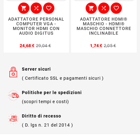






ADATTATORE PERSONAL
ADATTATORE HDMI®
COMPUTER VGA -
MASCHIO - HDMI®
MONITOR HDMI CON
MASCHIO CONNETTORE
AUDIO DIGITUS
INCLINABILE
Prezzo
Prezzo
Prezzo
Prezzo
24,68 €
29,04 €
1,74 €
2,05 €
base
base
Server sicuri
( Certificato SSL e pagamenti sicuri )
Politiche per le spedizioni
(scopri tempi e costi)
Diritto di recesso
( D. lgs n. 21 del 2014 )