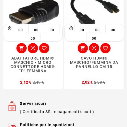
00
00
00
00
00
00
00
00






ADATTATORE HDMI®
CAVO HDMI®
MASCHIO - MICRO
MASCHIO/FEMMINA DA
CONNETTORE HDMI®
PANNELLO CM 15
"D" FEMMINA
Prezzo
Prezzo
Prezzo
Prezzo
2,12 €
2,49 €
2,02 €
2,38 €
base
base
Server sicuri
( Certificato SSL e pagamenti sicuri )
Politiche per le spedizioni