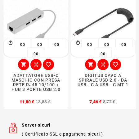
00
00
00
00
00
00
00
00






ADATTATORE USB-C
DIGITUS CAVO A
MASCHIO CON PRESA
SPIRALE USB 2.0 - DA
RETE RJ45 10/100 +
USB - C A USB - C MT 1
HUB 3 PORTE USB 2.0
Prezzo
Prezzo
Prezzo
Prezzo
11,80 €
13,88 €
7,46 €
8,77 €
base
base
Server sicuri
( Certificato SSL e pagamenti sicuri )