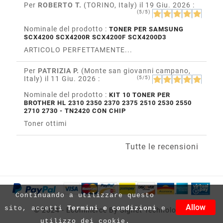
Per
ROBERTO T.
(TORINO, Italy)
il 19 Giu. 2026
:
(5/5)
Nominale del prodotto :
TONER PER SAMSUNG
SCX4200 SCX4200R SCX4200F SCX4200D3
ARTICOLO PERFETTAMENTE...
Per
PATRIZIA P.
(Monte san giovanni campano,
Italy)
il 11 Giu. 2026
:
(5/5)
Nominale del prodotto :
KIT 10 TONER PER
BROTHER HL 2310 2350 2370 2375 2510 2530 2550
2710 2730 - TN2420 CON CHIP
Toner ottimi
Tutte le recensioni
Continuando a utilizzare questo
Allow
sito, accetti
Termini e condizioni
e
© 2024 - Ecommerce By Signet Technology™
utilizzo dei cookie.