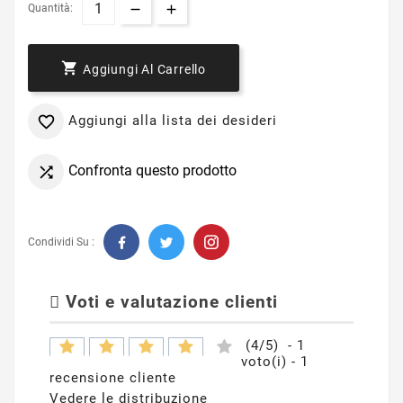
Quantità:

Aggiungi Al Carrello
Aggiungi alla lista dei desideri

Confronta questo prodotto

Condividi Su :
Voti e valutazione clienti
(
4
/
5
)
-
1
voto(i) -
1
recensione cliente
Vedere le distribuzione