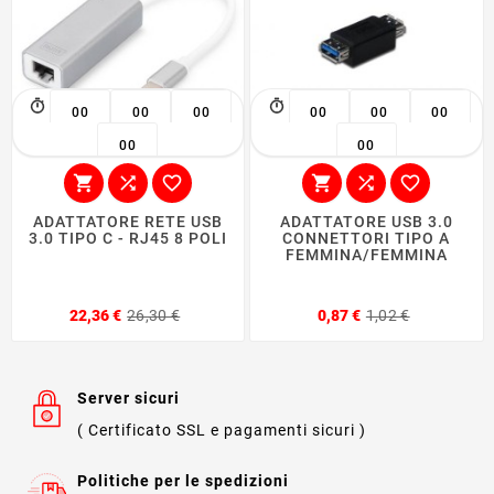
00
00
00
00
00
00
00
00






ADATTATORE RETE USB
ADATTATORE USB 3.0
3.0 TIPO C - RJ45 8 POLI
CONNETTORI TIPO A
FEMMINA/FEMMINA
Prezzo
Prezzo
Prezzo
Prezzo
22,36 €
26,30 €
0,87 €
1,02 €
base
base
Server sicuri
( Certificato SSL e pagamenti sicuri )
Politiche per le spedizioni