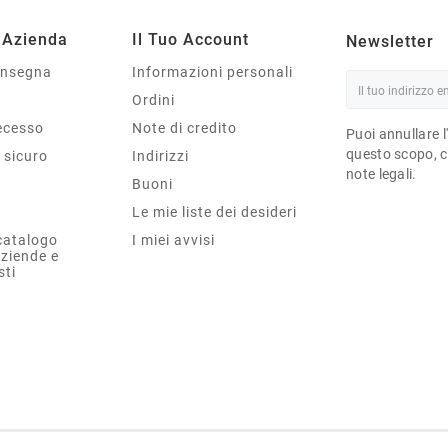
 Azienda
Il Tuo Account
Newsletter
onsegna
Informazioni personali
Ordini
Recesso
Note di credito
Puoi annullare l
questo scopo, ce
sicuro
Indirizzi
note legali.
Buoni
Le mie liste dei desideri
catalogo
I miei avvisi
aziende e
sti