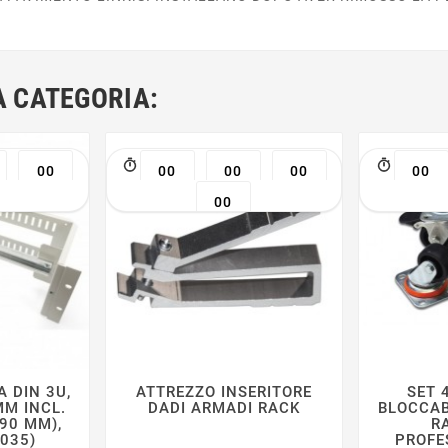
A CATEGORIA:
00
00
00
00
00
00
 DIN 3U,
ATTREZZO INSERITORE
SET 







M INCL.
DADI ARMADI RACK
BLOCCAB
390 MM),
R
7035)
PROFE