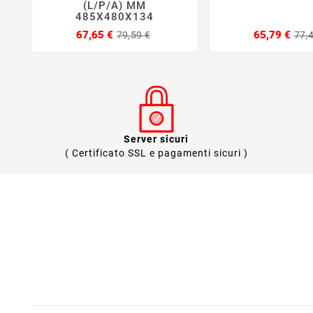
(L/P/A) MM
485X480X134
Prezzo
Prezzo
67,65 €
65,79 €
79,59 €
77,
base
Server sicuri
( Certificato SSL e pagamenti sicuri )