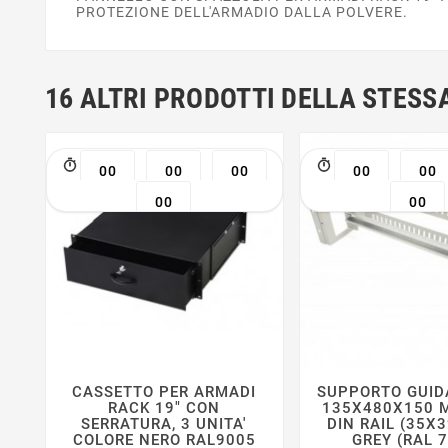
PROTEZIONE DELL'ARMADIO DALLA POLVERE.
16 ALTRI PRODOTTI DELLA STESS
00
00
00
00
00
00
00
CASSETTO PER ARMADI
SUPPORTO GUIDA






RACK 19" CON
135X480X150 M
SERRATURA, 3 UNITA'
DIN RAIL (35X
COLORE NERO RAL9005
GREY (RAL 