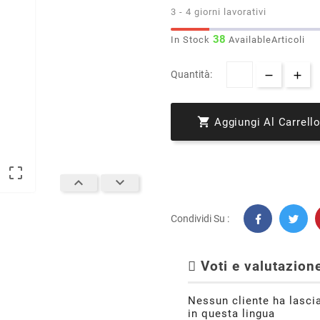
3 - 4 giorni lavorativi
38
In Stock
AvailableArticoli
Quantità:

Aggiungi Al Carrell



Condividi Su :
Voti e valutazione
Nessun cliente ha lasci
in questa lingua