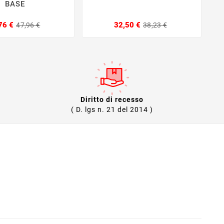
BASE
Prezzo
Prezzo
Prezzo
Prezzo
76 €
32,50 €
47,96 €
38,23 €
base
base
Diritto di recesso
( D. lgs n. 21 del 2014 )