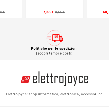
Prezzo
Prezzo
Prezzo
Prezzo
7,36 €
40,
40 €
8,66 €
base
base
Politiche per le spedizioni
(scopri tempi e costi)
Elettrojoyce: shop informatica, elettronica, accessori pc