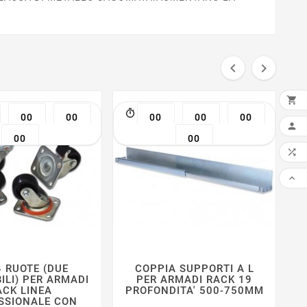



00
00
00
00
00
AGG

00
00


4 RUOTE (DUE
COPPIA SUPPORTI A L
B







ILI) PER ARMADI
PER ARMADI RACK 19
1
ACK LINEA
PROFONDITA' 500-750MM
SSIONALE CON