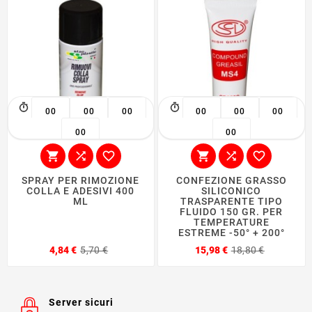
00
00
00
00
00
00
00
00






SPRAY PER RIMOZIONE
CONFEZIONE GRASSO
COLLA E ADESIVI 400
SILICONICO
ML
TRASPARENTE TIPO
FLUIDO 150 GR. PER
TEMPERATURE
ESTREME -50° + 200°
Prezzo
Prezzo
Prezzo
Prezzo
4,84 €
5,70 €
15,98 €
18,80 €
base
base
Server sicuri