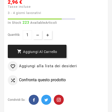
2,96 €
Tasse incluse
3 - 4 giorni lavorativi
223
In Stock
AvailableArticoli
Quantità:

Aggiungi Al Carrello
Aggiungi alla lista dei desideri

Confronta questo prodotto

Condividi Su :